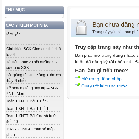
THƯ MỤC
Bạn chưa đăng 
CÁC Ý KIẾN MỚI NHẤT
Trang này yêu cầu bạn phả
rất tuyệt...
...
Truy cập trang này như t
Giới thiệu SGK Giáo dục thể chất
lớp 4...
Bạn phải mở trang đăng nhập, s
khẩu đã đăng ký rồi nhấn nút "Đ
Tài liệu phục vụ bồi dưỡng GV
sử dụng SGK...
Bạn làm gì tiếp theo?
Bài giảng rất sinh động. Cảm ơn
Mở trang đăng nhập
thầy N nhiều...
Quay trở lại trang trước
Kế hoạch giảng dạy lớp 4 SGK -
KNTT Môn...
Toán 1 KNTT. Bài 1 Tiết 2....
Toán 1 KNTT. Bài 1 Tiết 1....
Toán 1 KNTT. Bài Các số từ 0
đến 10...
TUẦN 2- Bài 4. Phân số thập
phân...