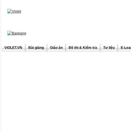
ViOLET.VN
Bài giảng
Giáo án
Đề thi & Kiểm tra
Tư liệu
E-Lea