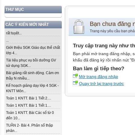
THƯ MỤC
Bạn chưa đăng 
CÁC Ý KIẾN MỚI NHẤT
Trang này yêu cầu bạn phả
rất tuyệt...
...
Truy cập trang này như t
Giới thiệu SGK Giáo dục thể chất
lớp 4...
Bạn phải mở trang đăng nhập, s
khẩu đã đăng ký rồi nhấn nút "Đ
Tài liệu phục vụ bồi dưỡng GV
sử dụng SGK...
Bạn làm gì tiếp theo?
Bài giảng rất sinh động. Cảm ơn
Mở trang đăng nhập
thầy N nhiều...
Quay trở lại trang trước
Kế hoạch giảng dạy lớp 4 SGK -
KNTT Môn...
Toán 1 KNTT. Bài 1 Tiết 2....
Toán 1 KNTT. Bài 1 Tiết 1....
Toán 1 KNTT. Bài Các số từ 0
đến 10...
TUẦN 2- Bài 4. Phân số thập
phân...