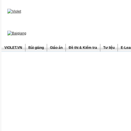
ViOLET.VN
Bài giảng
Giáo án
Đề thi & Kiểm tra
Tư liệu
E-Lea