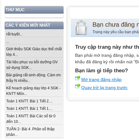
THƯ MỤC
Bạn chưa đăng 
CÁC Ý KIẾN MỚI NHẤT
Trang này yêu cầu bạn phả
rất tuyệt...
...
Truy cập trang này như t
Giới thiệu SGK Giáo dục thể chất
lớp 4...
Bạn phải mở trang đăng nhập, s
khẩu đã đăng ký rồi nhấn nút "Đ
Tài liệu phục vụ bồi dưỡng GV
sử dụng SGK...
Bạn làm gì tiếp theo?
Bài giảng rất sinh động. Cảm ơn
Mở trang đăng nhập
thầy N nhiều...
Quay trở lại trang trước
Kế hoạch giảng dạy lớp 4 SGK -
KNTT Môn...
Toán 1 KNTT. Bài 1 Tiết 2....
Toán 1 KNTT. Bài 1 Tiết 1....
Toán 1 KNTT. Bài Các số từ 0
đến 10...
TUẦN 2- Bài 4. Phân số thập
phân...