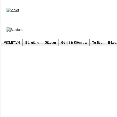
ViOLET.VN
Bài giảng
Giáo án
Đề thi & Kiểm tra
Tư liệu
E-Lea