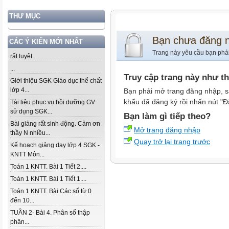
THƯ MỤC
Bạn chưa đăng 
CÁC Ý KIẾN MỚI NHẤT
Trang này yêu cầu bạn phả
rất tuyệt...
...
Truy cập trang này như t
Giới thiệu SGK Giáo dục thể chất
lớp 4...
Bạn phải mở trang đăng nhập, s
khẩu đã đăng ký rồi nhấn nút "Đ
Tài liệu phục vụ bồi dưỡng GV
sử dụng SGK...
Bạn làm gì tiếp theo?
Bài giảng rất sinh động. Cảm ơn
Mở trang đăng nhập
thầy N nhiều...
Quay trở lại trang trước
Kế hoạch giảng dạy lớp 4 SGK -
KNTT Môn...
Toán 1 KNTT. Bài 1 Tiết 2....
Toán 1 KNTT. Bài 1 Tiết 1....
Toán 1 KNTT. Bài Các số từ 0
đến 10...
TUẦN 2- Bài 4. Phân số thập
phân...