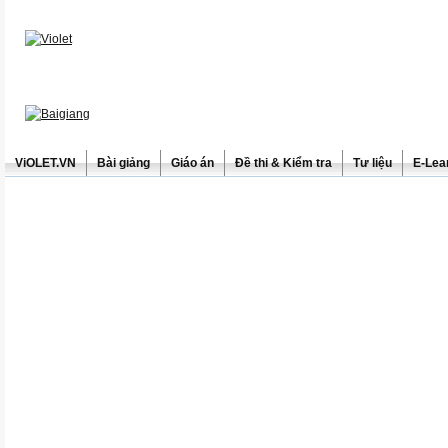
ViOLET.VN
Bài giảng
Giáo án
Đề thi & Kiểm tra
Tư liệu
E-Lea