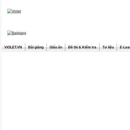
ViOLET.VN
Bài giảng
Giáo án
Đề thi & Kiểm tra
Tư liệu
E-Lea