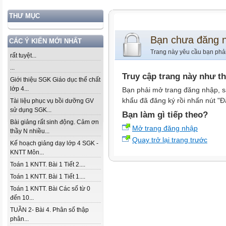
THƯ MỤC
Bạn chưa đăng 
CÁC Ý KIẾN MỚI NHẤT
Trang này yêu cầu bạn phả
rất tuyệt...
...
Truy cập trang này như t
Giới thiệu SGK Giáo dục thể chất
lớp 4...
Bạn phải mở trang đăng nhập, s
khẩu đã đăng ký rồi nhấn nút "Đ
Tài liệu phục vụ bồi dưỡng GV
sử dụng SGK...
Bạn làm gì tiếp theo?
Bài giảng rất sinh động. Cảm ơn
Mở trang đăng nhập
thầy N nhiều...
Quay trở lại trang trước
Kế hoạch giảng dạy lớp 4 SGK -
KNTT Môn...
Toán 1 KNTT. Bài 1 Tiết 2....
Toán 1 KNTT. Bài 1 Tiết 1....
Toán 1 KNTT. Bài Các số từ 0
đến 10...
TUẦN 2- Bài 4. Phân số thập
phân...