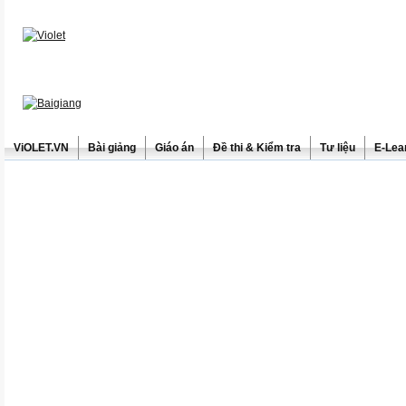
ViOLET.VN
Bài giảng
Giáo án
Đề thi & Kiểm tra
Tư liệu
E-Lea