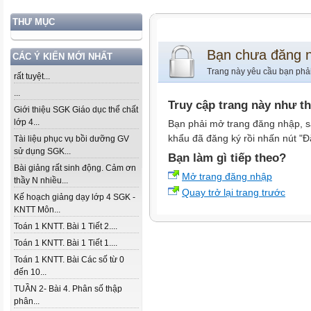
THƯ MỤC
Bạn chưa đăng 
CÁC Ý KIẾN MỚI NHẤT
Trang này yêu cầu bạn phả
rất tuyệt...
...
Truy cập trang này như t
Giới thiệu SGK Giáo dục thể chất
lớp 4...
Bạn phải mở trang đăng nhập, s
khẩu đã đăng ký rồi nhấn nút "Đ
Tài liệu phục vụ bồi dưỡng GV
sử dụng SGK...
Bạn làm gì tiếp theo?
Bài giảng rất sinh động. Cảm ơn
Mở trang đăng nhập
thầy N nhiều...
Quay trở lại trang trước
Kế hoạch giảng dạy lớp 4 SGK -
KNTT Môn...
Toán 1 KNTT. Bài 1 Tiết 2....
Toán 1 KNTT. Bài 1 Tiết 1....
Toán 1 KNTT. Bài Các số từ 0
đến 10...
TUẦN 2- Bài 4. Phân số thập
phân...