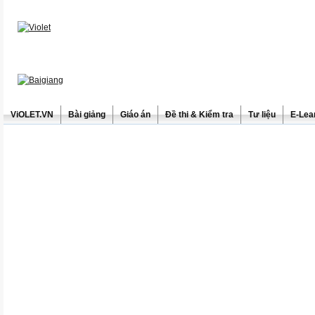
ViOLET.VN
Bài giảng
Giáo án
Đề thi & Kiểm tra
Tư liệu
E-Lea