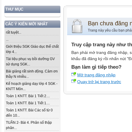
THƯ MỤC
Bạn chưa đăng 
CÁC Ý KIẾN MỚI NHẤT
Trang này yêu cầu bạn phả
rất tuyệt...
...
Truy cập trang này như t
Giới thiệu SGK Giáo dục thể chất
lớp 4...
Bạn phải mở trang đăng nhập, s
khẩu đã đăng ký rồi nhấn nút "Đ
Tài liệu phục vụ bồi dưỡng GV
sử dụng SGK...
Bạn làm gì tiếp theo?
Bài giảng rất sinh động. Cảm ơn
Mở trang đăng nhập
thầy N nhiều...
Quay trở lại trang trước
Kế hoạch giảng dạy lớp 4 SGK -
KNTT Môn...
Toán 1 KNTT. Bài 1 Tiết 2....
Toán 1 KNTT. Bài 1 Tiết 1....
Toán 1 KNTT. Bài Các số từ 0
đến 10...
TUẦN 2- Bài 4. Phân số thập
phân...