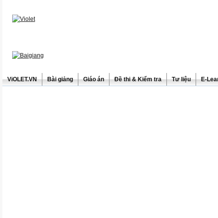
ViOLET.VN
Bài giảng
Giáo án
Đề thi & Kiểm tra
Tư liệu
E-Lea