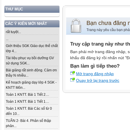
THƯ MỤC
Bạn chưa đăng 
CÁC Ý KIẾN MỚI NHẤT
Trang này yêu cầu bạn phả
rất tuyệt...
...
Truy cập trang này như t
Giới thiệu SGK Giáo dục thể chất
lớp 4...
Bạn phải mở trang đăng nhập, s
khẩu đã đăng ký rồi nhấn nút "Đ
Tài liệu phục vụ bồi dưỡng GV
sử dụng SGK...
Bạn làm gì tiếp theo?
Bài giảng rất sinh động. Cảm ơn
Mở trang đăng nhập
thầy N nhiều...
Quay trở lại trang trước
Kế hoạch giảng dạy lớp 4 SGK -
KNTT Môn...
Toán 1 KNTT. Bài 1 Tiết 2....
Toán 1 KNTT. Bài 1 Tiết 1....
Toán 1 KNTT. Bài Các số từ 0
đến 10...
TUẦN 2- Bài 4. Phân số thập
phân...