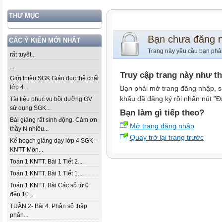
THƯ MỤC
Bạn chưa đăng 
CÁC Ý KIẾN MỚI NHẤT
Trang này yêu cầu bạn phả
rất tuyệt...
...
Truy cập trang này như t
Giới thiệu SGK Giáo dục thể chất
lớp 4...
Bạn phải mở trang đăng nhập, s
khẩu đã đăng ký rồi nhấn nút "Đ
Tài liệu phục vụ bồi dưỡng GV
sử dụng SGK...
Bạn làm gì tiếp theo?
Bài giảng rất sinh động. Cảm ơn
Mở trang đăng nhập
thầy N nhiều...
Quay trở lại trang trước
Kế hoạch giảng dạy lớp 4 SGK -
KNTT Môn...
Toán 1 KNTT. Bài 1 Tiết 2....
Toán 1 KNTT. Bài 1 Tiết 1....
Toán 1 KNTT. Bài Các số từ 0
đến 10...
TUẦN 2- Bài 4. Phân số thập
phân...