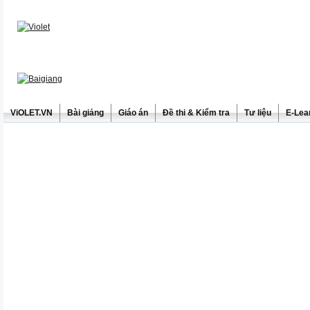
ViOLET.VN
Bài giảng
Giáo án
Đề thi & Kiểm tra
Tư liệu
E-Lea