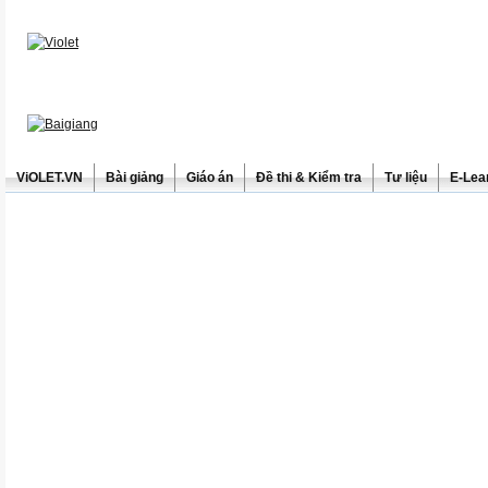
ViOLET.VN
Bài giảng
Giáo án
Đề thi & Kiểm tra
Tư liệu
E-Lea