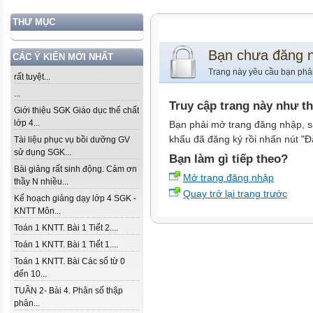
THƯ MỤC
Bạn chưa đăng 
CÁC Ý KIẾN MỚI NHẤT
Trang này yêu cầu bạn phả
rất tuyệt...
...
Truy cập trang này như t
Giới thiệu SGK Giáo dục thể chất
lớp 4...
Bạn phải mở trang đăng nhập, s
khẩu đã đăng ký rồi nhấn nút "Đ
Tài liệu phục vụ bồi dưỡng GV
sử dụng SGK...
Bạn làm gì tiếp theo?
Bài giảng rất sinh động. Cảm ơn
Mở trang đăng nhập
thầy N nhiều...
Quay trở lại trang trước
Kế hoạch giảng dạy lớp 4 SGK -
KNTT Môn...
Toán 1 KNTT. Bài 1 Tiết 2....
Toán 1 KNTT. Bài 1 Tiết 1....
Toán 1 KNTT. Bài Các số từ 0
đến 10...
TUẦN 2- Bài 4. Phân số thập
phân...