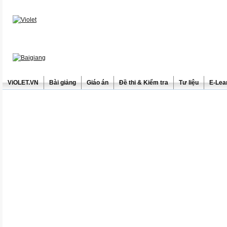
ViOLET.VN
Bài giảng
Giáo án
Đề thi & Kiểm tra
Tư liệu
E-Lea