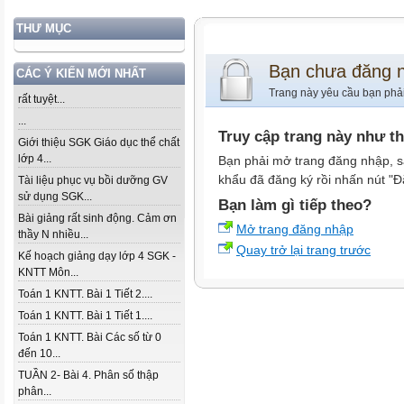
THƯ MỤC
Bạn chưa đăng 
CÁC Ý KIẾN MỚI NHẤT
Trang này yêu cầu bạn phả
rất tuyệt...
...
Truy cập trang này như t
Giới thiệu SGK Giáo dục thể chất
lớp 4...
Bạn phải mở trang đăng nhập, s
khẩu đã đăng ký rồi nhấn nút "Đ
Tài liệu phục vụ bồi dưỡng GV
sử dụng SGK...
Bạn làm gì tiếp theo?
Bài giảng rất sinh động. Cảm ơn
Mở trang đăng nhập
thầy N nhiều...
Quay trở lại trang trước
Kế hoạch giảng dạy lớp 4 SGK -
KNTT Môn...
Toán 1 KNTT. Bài 1 Tiết 2....
Toán 1 KNTT. Bài 1 Tiết 1....
Toán 1 KNTT. Bài Các số từ 0
đến 10...
TUẦN 2- Bài 4. Phân số thập
phân...