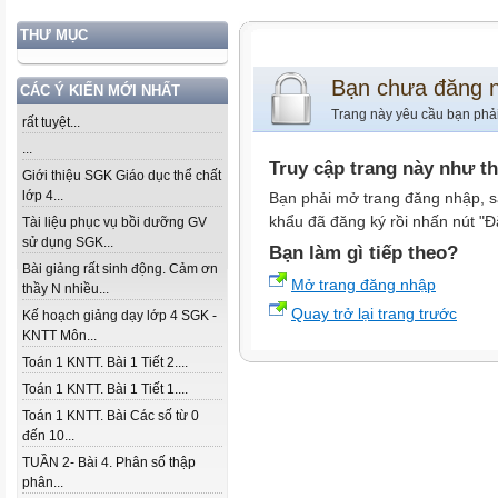
THƯ MỤC
Bạn chưa đăng 
CÁC Ý KIẾN MỚI NHẤT
Trang này yêu cầu bạn phả
rất tuyệt...
...
Truy cập trang này như t
Giới thiệu SGK Giáo dục thể chất
lớp 4...
Bạn phải mở trang đăng nhập, s
khẩu đã đăng ký rồi nhấn nút "Đ
Tài liệu phục vụ bồi dưỡng GV
sử dụng SGK...
Bạn làm gì tiếp theo?
Bài giảng rất sinh động. Cảm ơn
Mở trang đăng nhập
thầy N nhiều...
Quay trở lại trang trước
Kế hoạch giảng dạy lớp 4 SGK -
KNTT Môn...
Toán 1 KNTT. Bài 1 Tiết 2....
Toán 1 KNTT. Bài 1 Tiết 1....
Toán 1 KNTT. Bài Các số từ 0
đến 10...
TUẦN 2- Bài 4. Phân số thập
phân...