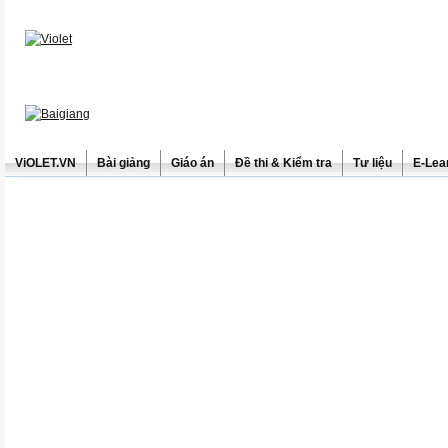
ViOLET.VN
Bài giảng
Giáo án
Đề thi & Kiểm tra
Tư liệu
E-Lea