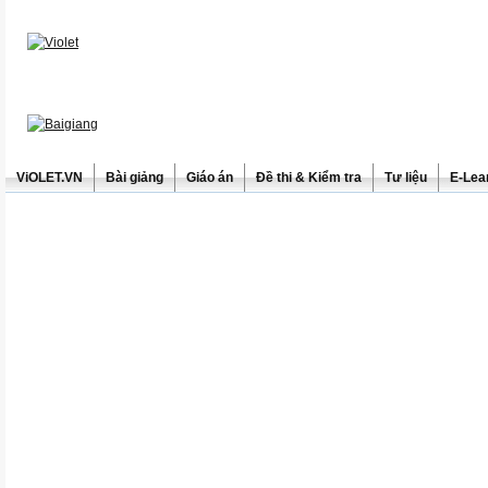
ViOLET.VN
Bài giảng
Giáo án
Đề thi & Kiểm tra
Tư liệu
E-Lea