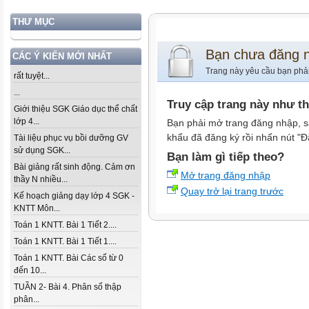
THƯ MỤC
Bạn chưa đăng 
CÁC Ý KIẾN MỚI NHẤT
Trang này yêu cầu bạn phả
rất tuyệt...
...
Truy cập trang này như t
Giới thiệu SGK Giáo dục thể chất
lớp 4...
Bạn phải mở trang đăng nhập, s
khẩu đã đăng ký rồi nhấn nút "Đ
Tài liệu phục vụ bồi dưỡng GV
sử dụng SGK...
Bạn làm gì tiếp theo?
Bài giảng rất sinh động. Cảm ơn
Mở trang đăng nhập
thầy N nhiều...
Quay trở lại trang trước
Kế hoạch giảng dạy lớp 4 SGK -
KNTT Môn...
Toán 1 KNTT. Bài 1 Tiết 2....
Toán 1 KNTT. Bài 1 Tiết 1....
Toán 1 KNTT. Bài Các số từ 0
đến 10...
TUẦN 2- Bài 4. Phân số thập
phân...