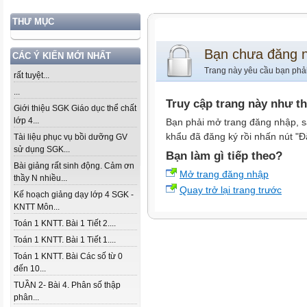
THƯ MỤC
Bạn chưa đăng 
CÁC Ý KIẾN MỚI NHẤT
Trang này yêu cầu bạn phả
rất tuyệt...
...
Truy cập trang này như t
Giới thiệu SGK Giáo dục thể chất
lớp 4...
Bạn phải mở trang đăng nhập, s
khẩu đã đăng ký rồi nhấn nút "Đ
Tài liệu phục vụ bồi dưỡng GV
sử dụng SGK...
Bạn làm gì tiếp theo?
Bài giảng rất sinh động. Cảm ơn
Mở trang đăng nhập
thầy N nhiều...
Quay trở lại trang trước
Kế hoạch giảng dạy lớp 4 SGK -
KNTT Môn...
Toán 1 KNTT. Bài 1 Tiết 2....
Toán 1 KNTT. Bài 1 Tiết 1....
Toán 1 KNTT. Bài Các số từ 0
đến 10...
TUẦN 2- Bài 4. Phân số thập
phân...