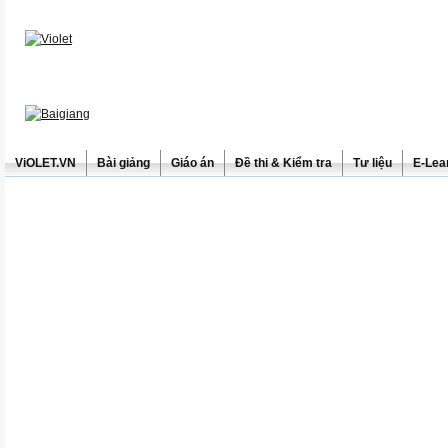
ViOLET.VN
Bài giảng
Giáo án
Đề thi & Kiểm tra
Tư liệu
E-Lea