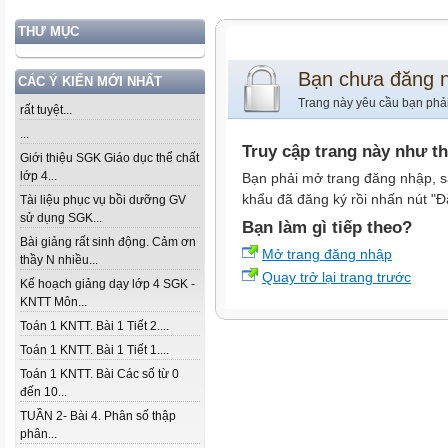
THƯ MỤC
Bạn chưa đăng 
CÁC Ý KIẾN MỚI NHẤT
Trang này yêu cầu bạn phả
rất tuyệt...
...
Truy cập trang này như t
Giới thiệu SGK Giáo dục thể chất
lớp 4...
Bạn phải mở trang đăng nhập, s
khẩu đã đăng ký rồi nhấn nút "Đ
Tài liệu phục vụ bồi dưỡng GV
sử dụng SGK...
Bạn làm gì tiếp theo?
Bài giảng rất sinh động. Cảm ơn
Mở trang đăng nhập
thầy N nhiều...
Quay trở lại trang trước
Kế hoạch giảng dạy lớp 4 SGK -
KNTT Môn...
Toán 1 KNTT. Bài 1 Tiết 2....
Toán 1 KNTT. Bài 1 Tiết 1....
Toán 1 KNTT. Bài Các số từ 0
đến 10...
TUẦN 2- Bài 4. Phân số thập
phân...