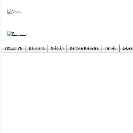
ViOLET.VN
Bài giảng
Giáo án
Đề thi & Kiểm tra
Tư liệu
E-Lea