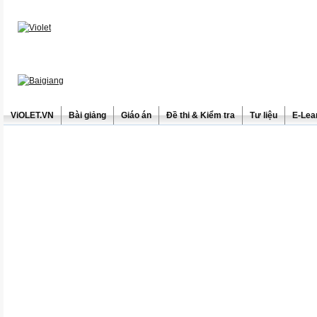
ViOLET.VN
Bài giảng
Giáo án
Đề thi & Kiểm tra
Tư liệu
E-Lea