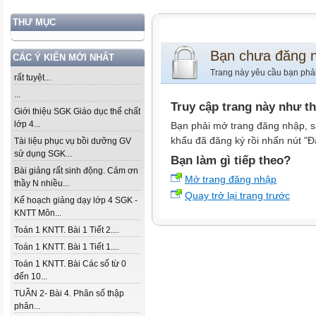
THƯ MỤC
Bạn chưa đăng 
CÁC Ý KIẾN MỚI NHẤT
Trang này yêu cầu bạn phả
rất tuyệt...
...
Truy cập trang này như t
Giới thiệu SGK Giáo dục thể chất
lớp 4...
Bạn phải mở trang đăng nhập, s
khẩu đã đăng ký rồi nhấn nút "Đ
Tài liệu phục vụ bồi dưỡng GV
sử dụng SGK...
Bạn làm gì tiếp theo?
Bài giảng rất sinh động. Cảm ơn
Mở trang đăng nhập
thầy N nhiều...
Quay trở lại trang trước
Kế hoạch giảng dạy lớp 4 SGK -
KNTT Môn...
Toán 1 KNTT. Bài 1 Tiết 2....
Toán 1 KNTT. Bài 1 Tiết 1....
Toán 1 KNTT. Bài Các số từ 0
đến 10...
TUẦN 2- Bài 4. Phân số thập
phân...