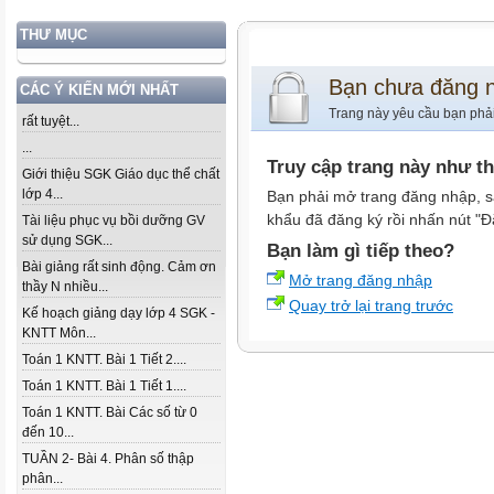
THƯ MỤC
Bạn chưa đăng 
CÁC Ý KIẾN MỚI NHẤT
Trang này yêu cầu bạn phả
rất tuyệt...
...
Truy cập trang này như t
Giới thiệu SGK Giáo dục thể chất
lớp 4...
Bạn phải mở trang đăng nhập, s
khẩu đã đăng ký rồi nhấn nút "Đ
Tài liệu phục vụ bồi dưỡng GV
sử dụng SGK...
Bạn làm gì tiếp theo?
Bài giảng rất sinh động. Cảm ơn
Mở trang đăng nhập
thầy N nhiều...
Quay trở lại trang trước
Kế hoạch giảng dạy lớp 4 SGK -
KNTT Môn...
Toán 1 KNTT. Bài 1 Tiết 2....
Toán 1 KNTT. Bài 1 Tiết 1....
Toán 1 KNTT. Bài Các số từ 0
đến 10...
TUẦN 2- Bài 4. Phân số thập
phân...