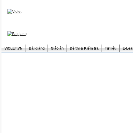
ViOLET.VN
Bài giảng
Giáo án
Đề thi & Kiểm tra
Tư liệu
E-Lea