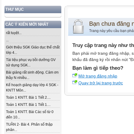
THƯ MỤC
Bạn chưa đăng 
CÁC Ý KIẾN MỚI NHẤT
Trang này yêu cầu bạn phả
rất tuyệt...
...
Truy cập trang này như t
Giới thiệu SGK Giáo dục thể chất
lớp 4...
Bạn phải mở trang đăng nhập, s
khẩu đã đăng ký rồi nhấn nút "Đ
Tài liệu phục vụ bồi dưỡng GV
sử dụng SGK...
Bạn làm gì tiếp theo?
Bài giảng rất sinh động. Cảm ơn
Mở trang đăng nhập
thầy N nhiều...
Quay trở lại trang trước
Kế hoạch giảng dạy lớp 4 SGK -
KNTT Môn...
Toán 1 KNTT. Bài 1 Tiết 2....
Toán 1 KNTT. Bài 1 Tiết 1....
Toán 1 KNTT. Bài Các số từ 0
đến 10...
TUẦN 2- Bài 4. Phân số thập
phân...