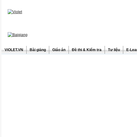
ViOLET.VN
Bài giảng
Giáo án
Đề thi & Kiểm tra
Tư liệu
E-Lea