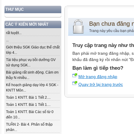
THƯ MỤC
Bạn chưa đăng 
CÁC Ý KIẾN MỚI NHẤT
Trang này yêu cầu bạn phả
rất tuyệt...
...
Truy cập trang này như t
Giới thiệu SGK Giáo dục thể chất
lớp 4...
Bạn phải mở trang đăng nhập, s
khẩu đã đăng ký rồi nhấn nút "Đ
Tài liệu phục vụ bồi dưỡng GV
sử dụng SGK...
Bạn làm gì tiếp theo?
Bài giảng rất sinh động. Cảm ơn
Mở trang đăng nhập
thầy N nhiều...
Quay trở lại trang trước
Kế hoạch giảng dạy lớp 4 SGK -
KNTT Môn...
Toán 1 KNTT. Bài 1 Tiết 2....
Toán 1 KNTT. Bài 1 Tiết 1....
Toán 1 KNTT. Bài Các số từ 0
đến 10...
TUẦN 2- Bài 4. Phân số thập
phân...