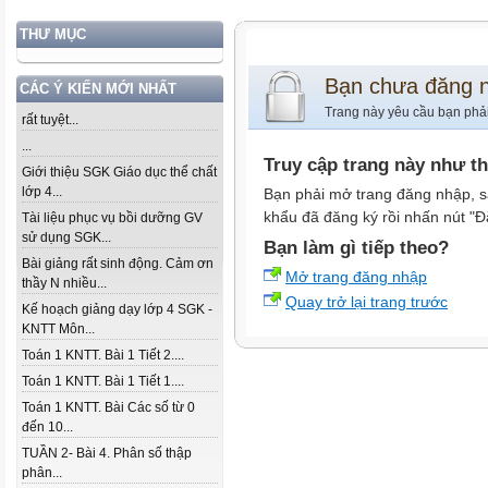
THƯ MỤC
Bạn chưa đăng 
CÁC Ý KIẾN MỚI NHẤT
Trang này yêu cầu bạn phả
rất tuyệt...
...
Truy cập trang này như t
Giới thiệu SGK Giáo dục thể chất
lớp 4...
Bạn phải mở trang đăng nhập, s
khẩu đã đăng ký rồi nhấn nút "Đ
Tài liệu phục vụ bồi dưỡng GV
sử dụng SGK...
Bạn làm gì tiếp theo?
Bài giảng rất sinh động. Cảm ơn
Mở trang đăng nhập
thầy N nhiều...
Quay trở lại trang trước
Kế hoạch giảng dạy lớp 4 SGK -
KNTT Môn...
Toán 1 KNTT. Bài 1 Tiết 2....
Toán 1 KNTT. Bài 1 Tiết 1....
Toán 1 KNTT. Bài Các số từ 0
đến 10...
TUẦN 2- Bài 4. Phân số thập
phân...