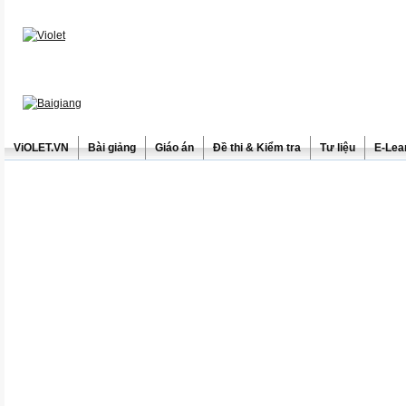
ViOLET.VN
Bài giảng
Giáo án
Đề thi & Kiểm tra
Tư liệu
E-Lea