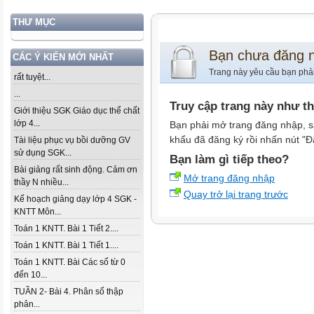
THƯ MỤC
Bạn chưa đăng 
CÁC Ý KIẾN MỚI NHẤT
Trang này yêu cầu bạn phả
rất tuyệt...
...
Truy cập trang này như t
Giới thiệu SGK Giáo dục thể chất
lớp 4...
Bạn phải mở trang đăng nhập, s
khẩu đã đăng ký rồi nhấn nút "Đ
Tài liệu phục vụ bồi dưỡng GV
sử dụng SGK...
Bạn làm gì tiếp theo?
Bài giảng rất sinh động. Cảm ơn
Mở trang đăng nhập
thầy N nhiều...
Quay trở lại trang trước
Kế hoạch giảng dạy lớp 4 SGK -
KNTT Môn...
Toán 1 KNTT. Bài 1 Tiết 2....
Toán 1 KNTT. Bài 1 Tiết 1....
Toán 1 KNTT. Bài Các số từ 0
đến 10...
TUẦN 2- Bài 4. Phân số thập
phân...