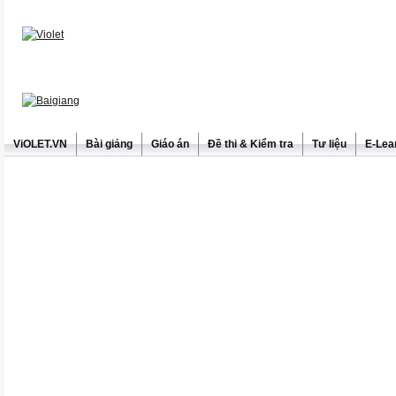
ViOLET.VN
Bài giảng
Giáo án
Đề thi & Kiểm tra
Tư liệu
E-Lea