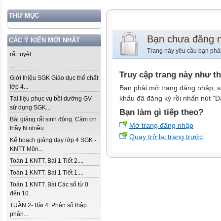
THƯ MỤC
Bạn chưa đăng 
CÁC Ý KIẾN MỚI NHẤT
Trang này yêu cầu bạn phả
rất tuyệt...
...
Truy cập trang này như t
Giới thiệu SGK Giáo dục thể chất
lớp 4...
Bạn phải mở trang đăng nhập, s
khẩu đã đăng ký rồi nhấn nút "Đ
Tài liệu phục vụ bồi dưỡng GV
sử dụng SGK...
Bạn làm gì tiếp theo?
Bài giảng rất sinh động. Cảm ơn
Mở trang đăng nhập
thầy N nhiều...
Quay trở lại trang trước
Kế hoạch giảng dạy lớp 4 SGK -
KNTT Môn...
Toán 1 KNTT. Bài 1 Tiết 2....
Toán 1 KNTT. Bài 1 Tiết 1....
Toán 1 KNTT. Bài Các số từ 0
đến 10...
TUẦN 2- Bài 4. Phân số thập
phân...