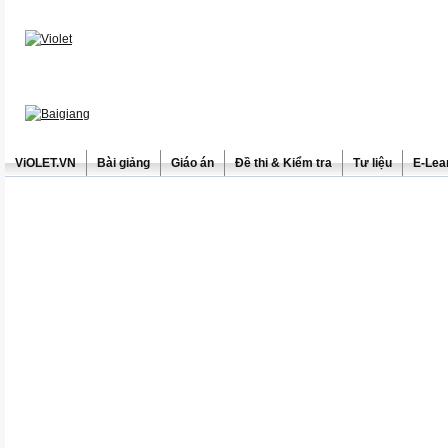
ViOLET.VN
Bài giảng
Giáo án
Đề thi & Kiểm tra
Tư liệu
E-Lea