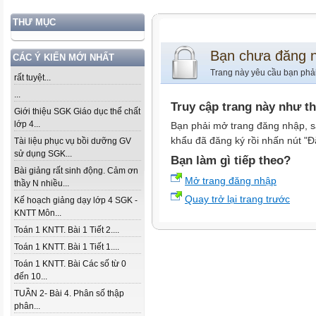
THƯ MỤC
Bạn chưa đăng 
CÁC Ý KIẾN MỚI NHẤT
Trang này yêu cầu bạn phả
rất tuyệt...
...
Truy cập trang này như t
Giới thiệu SGK Giáo dục thể chất
lớp 4...
Bạn phải mở trang đăng nhập, s
khẩu đã đăng ký rồi nhấn nút "Đ
Tài liệu phục vụ bồi dưỡng GV
sử dụng SGK...
Bạn làm gì tiếp theo?
Bài giảng rất sinh động. Cảm ơn
Mở trang đăng nhập
thầy N nhiều...
Quay trở lại trang trước
Kế hoạch giảng dạy lớp 4 SGK -
KNTT Môn...
Toán 1 KNTT. Bài 1 Tiết 2....
Toán 1 KNTT. Bài 1 Tiết 1....
Toán 1 KNTT. Bài Các số từ 0
đến 10...
TUẦN 2- Bài 4. Phân số thập
phân...