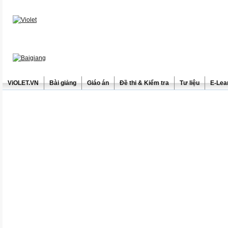
ViOLET.VN
Bài giảng
Giáo án
Đề thi & Kiểm tra
Tư liệu
E-Lea