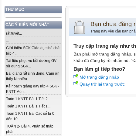
THƯ MỤC
Bạn chưa đăng 
CÁC Ý KIẾN MỚI NHẤT
Trang này yêu cầu bạn phả
rất tuyệt...
...
Truy cập trang này như t
Giới thiệu SGK Giáo dục thể chất
lớp 4...
Bạn phải mở trang đăng nhập, s
khẩu đã đăng ký rồi nhấn nút "Đ
Tài liệu phục vụ bồi dưỡng GV
sử dụng SGK...
Bạn làm gì tiếp theo?
Bài giảng rất sinh động. Cảm ơn
Mở trang đăng nhập
thầy N nhiều...
Quay trở lại trang trước
Kế hoạch giảng dạy lớp 4 SGK -
KNTT Môn...
Toán 1 KNTT. Bài 1 Tiết 2....
Toán 1 KNTT. Bài 1 Tiết 1....
Toán 1 KNTT. Bài Các số từ 0
đến 10...
TUẦN 2- Bài 4. Phân số thập
phân...