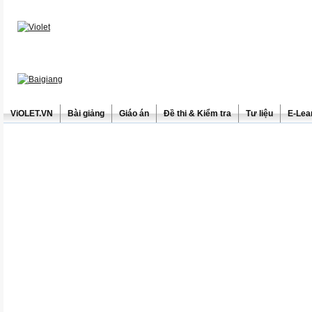
ViOLET.VN
Bài giảng
Giáo án
Đề thi & Kiểm tra
Tư liệu
E-Lea