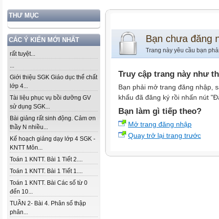
THƯ MỤC
Bạn chưa đăng 
CÁC Ý KIẾN MỚI NHẤT
Trang này yêu cầu bạn phả
rất tuyệt...
...
Truy cập trang này như t
Giới thiệu SGK Giáo dục thể chất
lớp 4...
Bạn phải mở trang đăng nhập, s
khẩu đã đăng ký rồi nhấn nút "Đ
Tài liệu phục vụ bồi dưỡng GV
sử dụng SGK...
Bạn làm gì tiếp theo?
Bài giảng rất sinh động. Cảm ơn
Mở trang đăng nhập
thầy N nhiều...
Quay trở lại trang trước
Kế hoạch giảng dạy lớp 4 SGK -
KNTT Môn...
Toán 1 KNTT. Bài 1 Tiết 2....
Toán 1 KNTT. Bài 1 Tiết 1....
Toán 1 KNTT. Bài Các số từ 0
đến 10...
TUẦN 2- Bài 4. Phân số thập
phân...