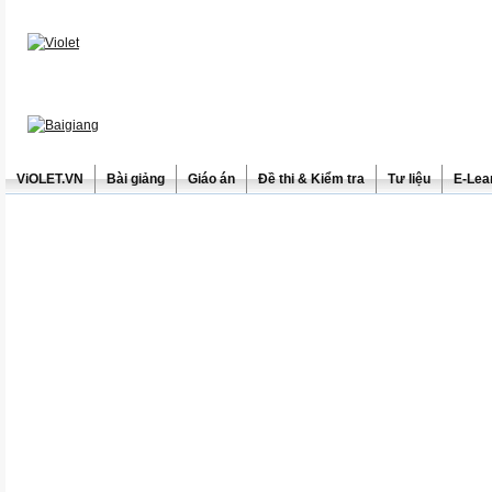
ViOLET.VN
Bài giảng
Giáo án
Đề thi & Kiểm tra
Tư liệu
E-Lea