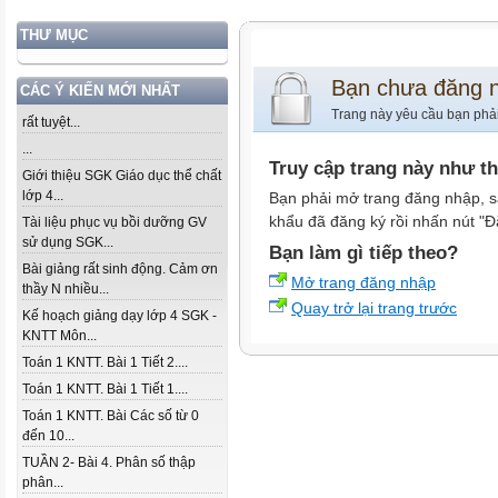
THƯ MỤC
Bạn chưa đăng 
CÁC Ý KIẾN MỚI NHẤT
Trang này yêu cầu bạn phả
rất tuyệt...
...
Truy cập trang này như t
Giới thiệu SGK Giáo dục thể chất
lớp 4...
Bạn phải mở trang đăng nhập, s
khẩu đã đăng ký rồi nhấn nút "Đ
Tài liệu phục vụ bồi dưỡng GV
sử dụng SGK...
Bạn làm gì tiếp theo?
Bài giảng rất sinh động. Cảm ơn
Mở trang đăng nhập
thầy N nhiều...
Quay trở lại trang trước
Kế hoạch giảng dạy lớp 4 SGK -
KNTT Môn...
Toán 1 KNTT. Bài 1 Tiết 2....
Toán 1 KNTT. Bài 1 Tiết 1....
Toán 1 KNTT. Bài Các số từ 0
đến 10...
TUẦN 2- Bài 4. Phân số thập
phân...