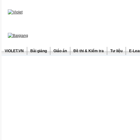
ViOLET.VN
Bài giảng
Giáo án
Đề thi & Kiểm tra
Tư liệu
E-Lea