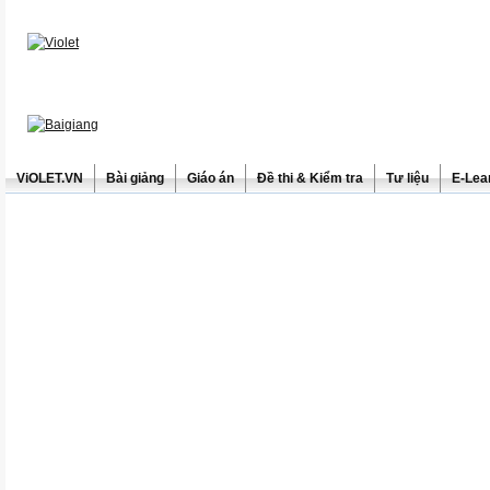
ViOLET.VN
Bài giảng
Giáo án
Đề thi & Kiểm tra
Tư liệu
E-Lea