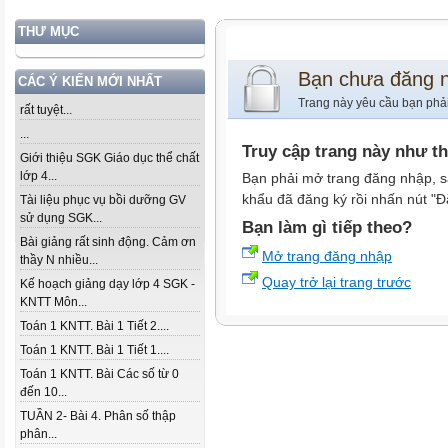
THƯ MỤC
Bạn chưa đăng 
CÁC Ý KIẾN MỚI NHẤT
Trang này yêu cầu bạn phả
rất tuyệt...
...
Truy cập trang này như t
Giới thiệu SGK Giáo dục thể chất
lớp 4...
Bạn phải mở trang đăng nhập, s
khẩu đã đăng ký rồi nhấn nút "Đ
Tài liệu phục vụ bồi dưỡng GV
sử dụng SGK...
Bạn làm gì tiếp theo?
Bài giảng rất sinh động. Cảm ơn
Mở trang đăng nhập
thầy N nhiều...
Quay trở lại trang trước
Kế hoạch giảng dạy lớp 4 SGK -
KNTT Môn...
Toán 1 KNTT. Bài 1 Tiết 2....
Toán 1 KNTT. Bài 1 Tiết 1....
Toán 1 KNTT. Bài Các số từ 0
đến 10...
TUẦN 2- Bài 4. Phân số thập
phân...