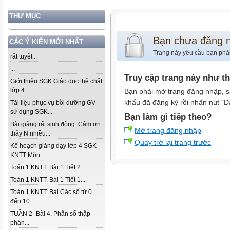
THƯ MỤC
Bạn chưa đăng 
CÁC Ý KIẾN MỚI NHẤT
Trang này yêu cầu bạn phả
rất tuyệt...
...
Truy cập trang này như t
Giới thiệu SGK Giáo dục thể chất
lớp 4...
Bạn phải mở trang đăng nhập, s
khẩu đã đăng ký rồi nhấn nút "Đ
Tài liệu phục vụ bồi dưỡng GV
sử dụng SGK...
Bạn làm gì tiếp theo?
Bài giảng rất sinh động. Cảm ơn
Mở trang đăng nhập
thầy N nhiều...
Quay trở lại trang trước
Kế hoạch giảng dạy lớp 4 SGK -
KNTT Môn...
Toán 1 KNTT. Bài 1 Tiết 2....
Toán 1 KNTT. Bài 1 Tiết 1....
Toán 1 KNTT. Bài Các số từ 0
đến 10...
TUẦN 2- Bài 4. Phân số thập
phân...