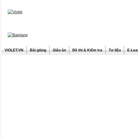
ViOLET.VN
Bài giảng
Giáo án
Đề thi & Kiểm tra
Tư liệu
E-Lea