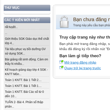
THƯ MỤC
Bạn chưa đăng 
CÁC Ý KIẾN MỚI NHẤT
Trang này yêu cầu bạn phả
rất tuyệt...
...
Truy cập trang này như t
Giới thiệu SGK Giáo dục thể chất
lớp 4...
Bạn phải mở trang đăng nhập, s
khẩu đã đăng ký rồi nhấn nút "Đ
Tài liệu phục vụ bồi dưỡng GV
sử dụng SGK...
Bạn làm gì tiếp theo?
Bài giảng rất sinh động. Cảm ơn
Mở trang đăng nhập
thầy N nhiều...
Quay trở lại trang trước
Kế hoạch giảng dạy lớp 4 SGK -
KNTT Môn...
Toán 1 KNTT. Bài 1 Tiết 2....
Toán 1 KNTT. Bài 1 Tiết 1....
Toán 1 KNTT. Bài Các số từ 0
đến 10...
TUẦN 2- Bài 4. Phân số thập
phân...