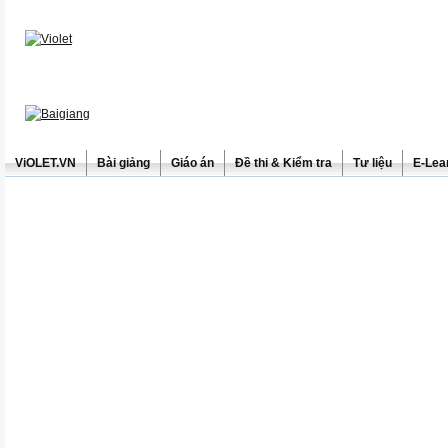
ViOLET.VN
Bài giảng
Giáo án
Đề thi & Kiểm tra
Tư liệu
E-Lea