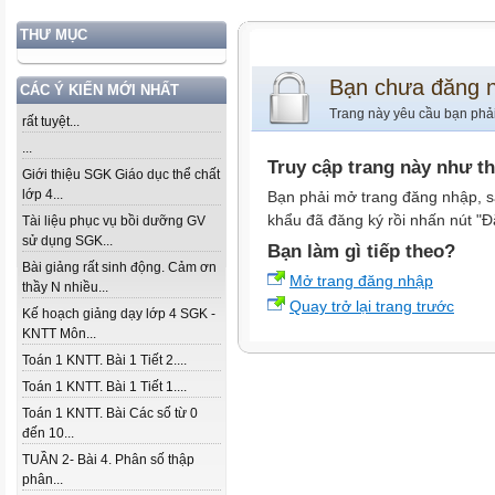
THƯ MỤC
Bạn chưa đăng 
CÁC Ý KIẾN MỚI NHẤT
Trang này yêu cầu bạn phả
rất tuyệt...
...
Truy cập trang này như t
Giới thiệu SGK Giáo dục thể chất
lớp 4...
Bạn phải mở trang đăng nhập, s
khẩu đã đăng ký rồi nhấn nút "Đ
Tài liệu phục vụ bồi dưỡng GV
sử dụng SGK...
Bạn làm gì tiếp theo?
Bài giảng rất sinh động. Cảm ơn
Mở trang đăng nhập
thầy N nhiều...
Quay trở lại trang trước
Kế hoạch giảng dạy lớp 4 SGK -
KNTT Môn...
Toán 1 KNTT. Bài 1 Tiết 2....
Toán 1 KNTT. Bài 1 Tiết 1....
Toán 1 KNTT. Bài Các số từ 0
đến 10...
TUẦN 2- Bài 4. Phân số thập
phân...