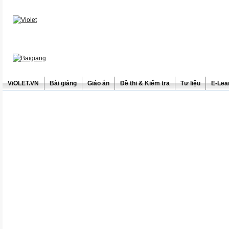
ViOLET.VN
Bài giảng
Giáo án
Đề thi & Kiểm tra
Tư liệu
E-Lea