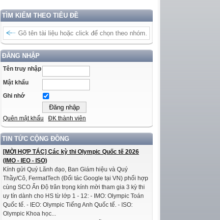
TÌM KIẾM THEO TIÊU ĐỀ
ĐĂNG NHẬP
Tên truy nhập
Mật khẩu
Ghi nhớ
Quên mật khẩu
ĐK thành viên
TIN TỨC CỘNG ĐỒNG
[MỜI HỢP TÁC] Các kỳ thi Olympic Quốc tế 2026
(IMO - IEO - ISO)
Kính gửi Quý Lãnh đạo, Ban Giám hiệu và Quý
Thầy/Cô, FermatTech (Đối tác Google tại VN) phối hợp
cùng SCO Ấn Độ trân trọng kính mời tham gia 3 kỳ thi
uy tín dành cho HS từ lớp 1 - 12: - IMO: Olympic Toán
Quốc tế. - IEO: Olympic Tiếng Anh Quốc tế. - ISO:
Olympic Khoa học...