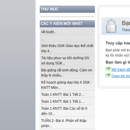
THƯ MỤC
Bạ
CÁC Ý KIẾN MỚI NHẤT
Tran
rất tuyệt...
...
Truy cập tr
Giới thiệu SGK Giáo dục thể chất
Bạn phải mở tr
lớp 4...
ký rồi nhấn nút
Tài liệu phục vụ bồi dưỡng GV
Bạn làm gì t
sử dụng SGK...
Mở trang đ
Bài giảng rất sinh động. Cảm ơn
thầy N nhiều...
Quay trở lại
Kế hoạch giảng dạy lớp 4 SGK -
KNTT Môn...
Toán 1 KNTT. Bài 1 Tiết 2....
Toán 1 KNTT. Bài 1 Tiết 1....
Toán 1 KNTT. Bài Các số từ 0
đến 10...
TUẦN 2- Bài 4. Phân số thập
phân...