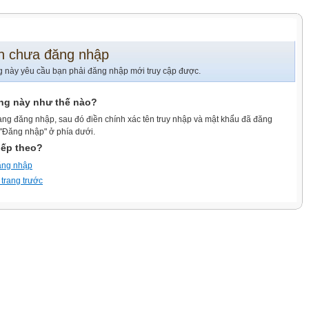
n chưa đăng nhập
g này yêu cầu bạn phải đăng nhập mới truy cập được.
ang này như thế nào?
ang đăng nhập, sau đó điền chính xác tên truy nhập và mật khẩu đã đăng
 "Đăng nhập" ở phía dưới.
iếp theo?
ăng nhập
 trang trước