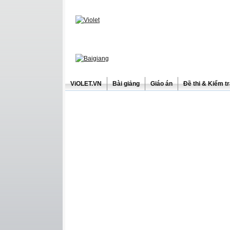
ViOLET.VN
Bài giảng
Giáo án
Đề thi & Kiểm t