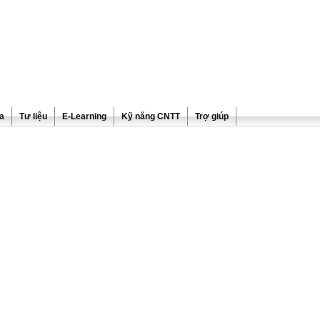
ra
Tư liệu
E-Learning
Kỹ năng CNTT
Trợ giúp