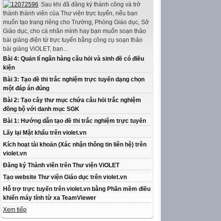
Sau khi đã đăng ký thành công và trở
thành thành viên của Thư viện trực tuyến, nếu bạn
muốn tạo trang riêng cho Trường, Phòng Giáo dục, Sở
Giáo dục, cho cá nhân mình hay bạn muốn soạn thảo
bài giảng điện tử trực tuyến bằng công cụ soạn thảo
bài giảng ViOLET, bạn...
Bài 4: Quản lí ngân hàng câu hỏi và sinh đề có điều
kiện
Bài 3: Tạo đề thi trắc nghiệm trực tuyến dạng chọn
một đáp án đúng
Bài 2: Tạo cây thư mục chứa câu hỏi trắc nghiệm
đồng bộ với danh mục SGK
Bài 1: Hướng dẫn tạo đề thi trắc nghiệm trực tuyến
Lấy lại Mật khẩu trên violet.vn
Kích hoạt tài khoản (Xác nhận thông tin liên hệ) trên
violet.vn
Đăng ký Thành viên trên Thư viện ViOLET
Tạo website Thư viện Giáo dục trên violet.vn
Hỗ trợ trực tuyến trên violet.vn bằng Phần mềm điều
khiển máy tính từ xa TeamViewer
Xem tiếp