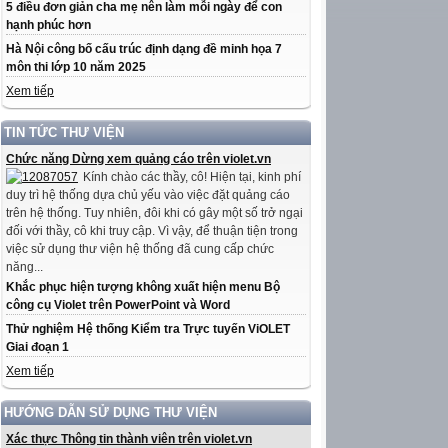
5 điều đơn giản cha mẹ nên làm mỗi ngày để con
hạnh phúc hơn
Hà Nội công bố cấu trúc định dạng đề minh họa 7
môn thi lớp 10 năm 2025
Xem tiếp
TIN TỨC THƯ VIỆN
Chức năng Dừng xem quảng cáo trên violet.vn
Kính chào các thầy, cô! Hiện tại, kinh phí
duy trì hệ thống dựa chủ yếu vào việc đặt quảng cáo
trên hệ thống. Tuy nhiên, đôi khi có gây một số trở ngại
đối với thầy, cô khi truy cập. Vì vậy, để thuận tiện trong
việc sử dụng thư viện hệ thống đã cung cấp chức
năng...
Khắc phục hiện tượng không xuất hiện menu Bộ
công cụ Violet trên PowerPoint và Word
Thử nghiệm Hệ thống Kiểm tra Trực tuyến ViOLET
Giai đoạn 1
Xem tiếp
HƯỚNG DẪN SỬ DỤNG THƯ VIỆN
Xác thực Thông tin thành viên trên violet.vn