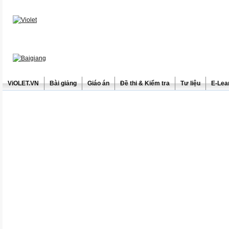
ViOLET.VN
Bài giảng
Giáo án
Đề thi & Kiểm tra
Tư liệu
E-Lea