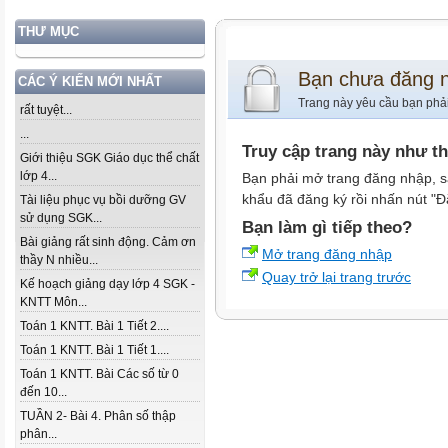
THƯ MỤC
Bạn chưa đăng 
CÁC Ý KIẾN MỚI NHẤT
Trang này yêu cầu bạn phả
rất tuyệt...
...
Truy cập trang này như t
Giới thiệu SGK Giáo dục thể chất
lớp 4...
Bạn phải mở trang đăng nhập, s
khẩu đã đăng ký rồi nhấn nút "Đ
Tài liệu phục vụ bồi dưỡng GV
sử dụng SGK...
Bạn làm gì tiếp theo?
Bài giảng rất sinh động. Cảm ơn
Mở trang đăng nhập
thầy N nhiều...
Quay trở lại trang trước
Kế hoạch giảng dạy lớp 4 SGK -
KNTT Môn...
Toán 1 KNTT. Bài 1 Tiết 2....
Toán 1 KNTT. Bài 1 Tiết 1....
Toán 1 KNTT. Bài Các số từ 0
đến 10...
TUẦN 2- Bài 4. Phân số thập
phân...