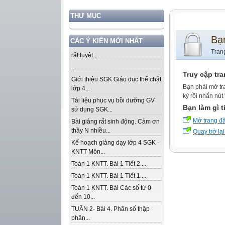
THƯ MỤC
Bạ
CÁC Ý KIẾN MỚI NHẤT
Tran
rất tuyệt...
...
Truy cập tr
Giới thiệu SGK Giáo dục thể chất
Bạn phải mở tr
lớp 4...
ký rồi nhấn nút
Tài liệu phục vụ bồi dưỡng GV
Bạn làm gì t
sử dụng SGK...
Mở trang đ
Bài giảng rất sinh động. Cảm ơn
thầy N nhiều...
Quay trở lại
Kế hoạch giảng dạy lớp 4 SGK -
KNTT Môn...
Toán 1 KNTT. Bài 1 Tiết 2....
Toán 1 KNTT. Bài 1 Tiết 1....
Toán 1 KNTT. Bài Các số từ 0
đến 10...
TUẦN 2- Bài 4. Phân số thập
phân...