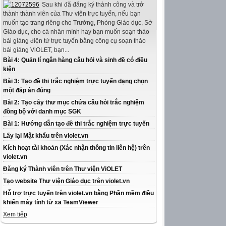
Sau khi đã đăng ký thành công và trở
thành thành viên của Thư viện trực tuyến, nếu bạn
muốn tạo trang riêng cho Trường, Phòng Giáo dục, Sở
Giáo dục, cho cá nhân mình hay bạn muốn soạn thảo
bài giảng điện tử trực tuyến bằng công cụ soạn thảo
bài giảng ViOLET, bạn...
Bài 4: Quản lí ngân hàng câu hỏi và sinh đề có điều
kiện
Bài 3: Tạo đề thi trắc nghiệm trực tuyến dạng chọn
một đáp án đúng
Bài 2: Tạo cây thư mục chứa câu hỏi trắc nghiệm
đồng bộ với danh mục SGK
Bài 1: Hướng dẫn tạo đề thi trắc nghiệm trực tuyến
Lấy lại Mật khẩu trên violet.vn
Kích hoạt tài khoản (Xác nhận thông tin liên hệ) trên
violet.vn
Đăng ký Thành viên trên Thư viện ViOLET
Tạo website Thư viện Giáo dục trên violet.vn
Hỗ trợ trực tuyến trên violet.vn bằng Phần mềm điều
khiển máy tính từ xa TeamViewer
Xem tiếp