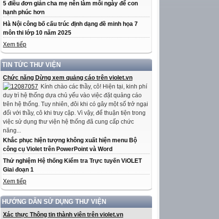
5 điều đơn giản cha mẹ nên làm mỗi ngày để con
hạnh phúc hơn
Hà Nội công bố cấu trúc định dạng đề minh họa 7
môn thi lớp 10 năm 2025
Xem tiếp
TIN TỨC THƯ VIỆN
Chức năng Dừng xem quảng cáo trên violet.vn
Kính chào các thầy, cô! Hiện tại, kinh phí
duy trì hệ thống dựa chủ yếu vào việc đặt quảng cáo
trên hệ thống. Tuy nhiên, đôi khi có gây một số trở ngại
đối với thầy, cô khi truy cập. Vì vậy, để thuận tiện trong
việc sử dụng thư viện hệ thống đã cung cấp chức
năng...
Khắc phục hiện tượng không xuất hiện menu Bộ
công cụ Violet trên PowerPoint và Word
Thử nghiệm Hệ thống Kiểm tra Trực tuyến ViOLET
Giai đoạn 1
Xem tiếp
HƯỚNG DẪN SỬ DỤNG THƯ VIỆN
Xác thực Thông tin thành viên trên violet.vn