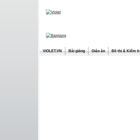
ViOLET.VN
Bài giảng
Giáo án
Đề thi & Kiểm t