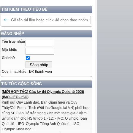
TÌM KIẾM THEO TIÊU ĐỀ
ĐĂNG NHẬP
Tên truy nhập
Mật khẩu
Ghi nhớ
Quên mật khẩu
ĐK thành viên
TIN TỨC CỘNG ĐỒNG
[MỜI HỢP TÁC] Các kỳ thi Olympic Quốc tế 2026
(IMO - IEO - ISO)
Kính gửi Quý Lãnh đạo, Ban Giám hiệu và Quý
Thầy/Cô, FermatTech (Đối tác Google tại VN) phối hợp
cùng SCO Ấn Độ trân trọng kính mời tham gia 3 kỳ thi
uy tín dành cho HS từ lớp 1 - 12: - IMO: Olympic Toán
Quốc tế. - IEO: Olympic Tiếng Anh Quốc tế. - ISO:
Olympic Khoa học...