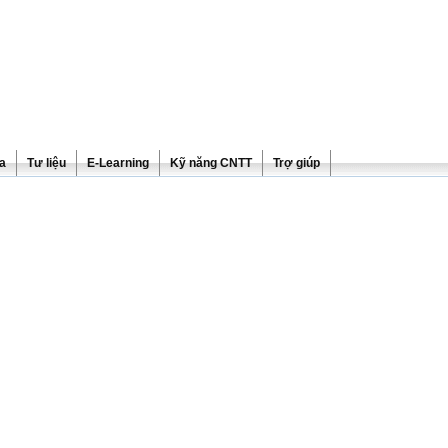
ra
Tư liệu
E-Learning
Kỹ năng CNTT
Trợ giúp