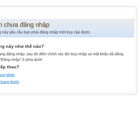
n chưa đăng nhập
g này yêu cầu bạn phải đăng nhập mới truy cập được.
ang này như thế nào?
ang đăng nhập, sau đó điền chính xác tên truy nhập và mật khẩu đã đăng
 "Đăng nhập" ở phía dưới.
iếp theo?
ăng nhập
 trang trước