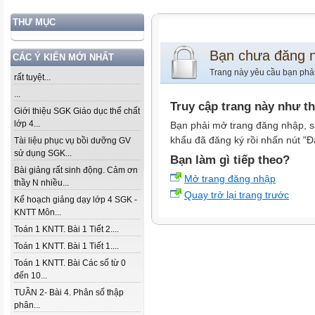
THƯ MỤC
Bạn chưa đăng 
CÁC Ý KIẾN MỚI NHẤT
Trang này yêu cầu bạn phả
rất tuyệt...
...
Truy cập trang này như t
Giới thiệu SGK Giáo dục thể chất
lớp 4...
Bạn phải mở trang đăng nhập, s
khẩu đã đăng ký rồi nhấn nút "Đ
Tài liệu phục vụ bồi dưỡng GV
sử dụng SGK...
Bạn làm gì tiếp theo?
Bài giảng rất sinh động. Cảm ơn
Mở trang đăng nhập
thầy N nhiều...
Quay trở lại trang trước
Kế hoạch giảng dạy lớp 4 SGK -
KNTT Môn...
Toán 1 KNTT. Bài 1 Tiết 2....
Toán 1 KNTT. Bài 1 Tiết 1....
Toán 1 KNTT. Bài Các số từ 0
đến 10...
TUẦN 2- Bài 4. Phân số thập
phân...