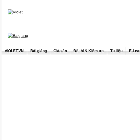
ViOLET.VN
Bài giảng
Giáo án
Đề thi & Kiểm tra
Tư liệu
E-Lea