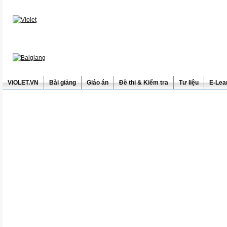
ViOLET.VN
Bài giảng
Giáo án
Đề thi & Kiểm tra
Tư liệu
E-Lea