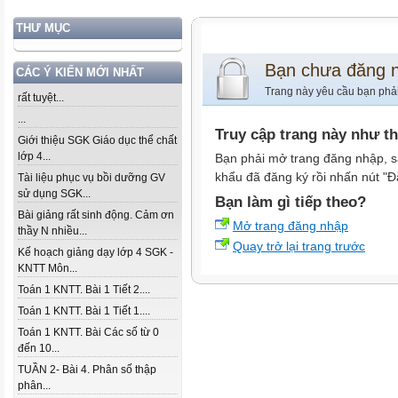
THƯ MỤC
Bạn chưa đăng 
CÁC Ý KIẾN MỚI NHẤT
Trang này yêu cầu bạn phả
rất tuyệt...
...
Truy cập trang này như t
Giới thiệu SGK Giáo dục thể chất
lớp 4...
Bạn phải mở trang đăng nhập, s
khẩu đã đăng ký rồi nhấn nút "Đ
Tài liệu phục vụ bồi dưỡng GV
sử dụng SGK...
Bạn làm gì tiếp theo?
Bài giảng rất sinh động. Cảm ơn
Mở trang đăng nhập
thầy N nhiều...
Quay trở lại trang trước
Kế hoạch giảng dạy lớp 4 SGK -
KNTT Môn...
Toán 1 KNTT. Bài 1 Tiết 2....
Toán 1 KNTT. Bài 1 Tiết 1....
Toán 1 KNTT. Bài Các số từ 0
đến 10...
TUẦN 2- Bài 4. Phân số thập
phân...