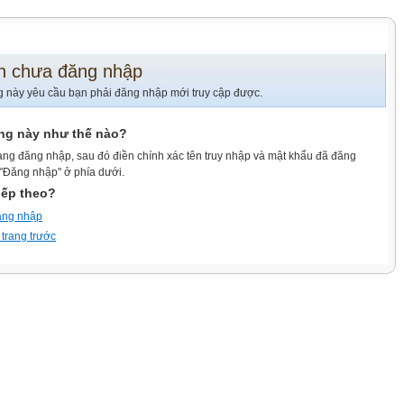
n chưa đăng nhập
g này yêu cầu bạn phải đăng nhập mới truy cập được.
ang này như thế nào?
ang đăng nhập, sau đó điền chính xác tên truy nhập và mật khẩu đã đăng
 "Đăng nhập" ở phía dưới.
iếp theo?
ăng nhập
 trang trước