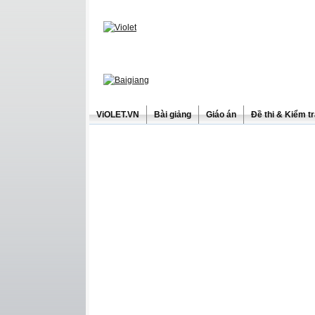
ViOLET.VN
Bài giảng
Giáo án
Đề thi & Kiểm t