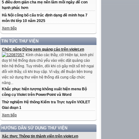
5 điều đơn giản cha mẹ nên làm mỗi ngày để con
hạnh phúc hơn
Hà Nội công bố cấu trúc định dạng đề minh họa 7
môn thi lớp 10 năm 2025
Xem tiếp
TIN TỨC THƯ VIỆN
Chức năng Dừng xem quảng cáo trên violet.vn
Kính chào các thầy, cô! Hiện tại, kinh phí
duy trì hệ thống dựa chủ yếu vào việc đặt quảng cáo
trên hệ thống. Tuy nhiên, đôi khi có gây một số trở ngại
đối với thầy, cô khi truy cập. Vì vậy, để thuận tiện trong
việc sử dụng thư viện hệ thống đã cung cấp chức
năng...
Khắc phục hiện tượng không xuất hiện menu Bộ
công cụ Violet trên PowerPoint và Word
Thử nghiệm Hệ thống Kiểm tra Trực tuyến ViOLET
Giai đoạn 1
Xem tiếp
HƯỚNG DẪN SỬ DỤNG THƯ VIỆN
Xác thực Thông tin thành viên trên violet.vn