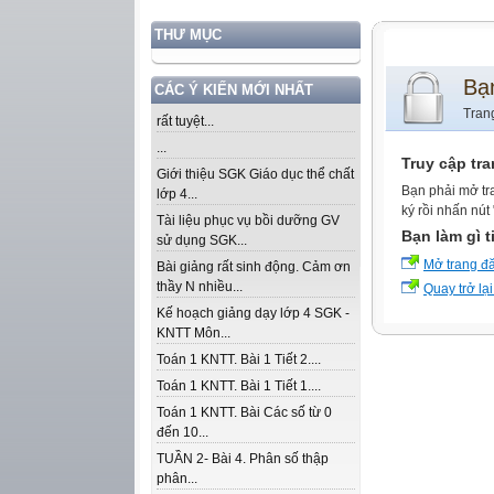
THƯ MỤC
Bạ
CÁC Ý KIẾN MỚI NHẤT
Tran
rất tuyệt...
...
Truy cập tr
Giới thiệu SGK Giáo dục thể chất
Bạn phải mở tr
lớp 4...
ký rồi nhấn nút
Tài liệu phục vụ bồi dưỡng GV
Bạn làm gì t
sử dụng SGK...
Mở trang đ
Bài giảng rất sinh động. Cảm ơn
thầy N nhiều...
Quay trở lại
Kế hoạch giảng dạy lớp 4 SGK -
KNTT Môn...
Toán 1 KNTT. Bài 1 Tiết 2....
Toán 1 KNTT. Bài 1 Tiết 1....
Toán 1 KNTT. Bài Các số từ 0
đến 10...
TUẦN 2- Bài 4. Phân số thập
phân...