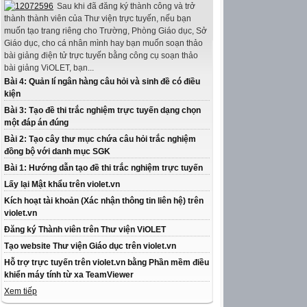
Sau khi đã đăng ký thành công và trở
thành thành viên của Thư viện trực tuyến, nếu bạn
muốn tạo trang riêng cho Trường, Phòng Giáo dục, Sở
Giáo dục, cho cá nhân mình hay bạn muốn soạn thảo
bài giảng điện tử trực tuyến bằng công cụ soạn thảo
bài giảng ViOLET, bạn...
Bài 4: Quản lí ngân hàng câu hỏi và sinh đề có điều
kiện
Bài 3: Tạo đề thi trắc nghiệm trực tuyến dạng chọn
một đáp án đúng
Bài 2: Tạo cây thư mục chứa câu hỏi trắc nghiệm
đồng bộ với danh mục SGK
Bài 1: Hướng dẫn tạo đề thi trắc nghiệm trực tuyến
Lấy lại Mật khẩu trên violet.vn
Kích hoạt tài khoản (Xác nhận thông tin liên hệ) trên
violet.vn
Đăng ký Thành viên trên Thư viện ViOLET
Tạo website Thư viện Giáo dục trên violet.vn
Hỗ trợ trực tuyến trên violet.vn bằng Phần mềm điều
khiển máy tính từ xa TeamViewer
Xem tiếp