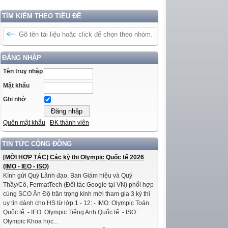
TÌM KIẾM THEO TIÊU ĐỀ
ĐĂNG NHẬP
Tên truy nhập
Mật khẩu
Ghi nhớ
Quên mật khẩu
ĐK thành viên
TIN TỨC CỘNG ĐỒNG
[MỜI HỢP TÁC] Các kỳ thi Olympic Quốc tế 2026
(IMO - IEO - ISO)
Kính gửi Quý Lãnh đạo, Ban Giám hiệu và Quý
Thầy/Cô, FermatTech (Đối tác Google tại VN) phối hợp
cùng SCO Ấn Độ trân trọng kính mời tham gia 3 kỳ thi
uy tín dành cho HS từ lớp 1 - 12: - IMO: Olympic Toán
Quốc tế. - IEO: Olympic Tiếng Anh Quốc tế. - ISO:
Olympic Khoa học...