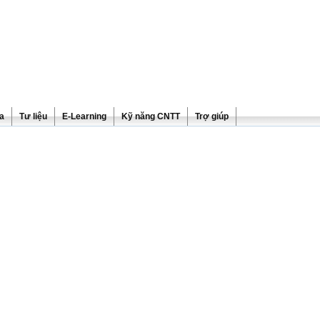
ra
Tư liệu
E-Learning
Kỹ năng CNTT
Trợ giúp