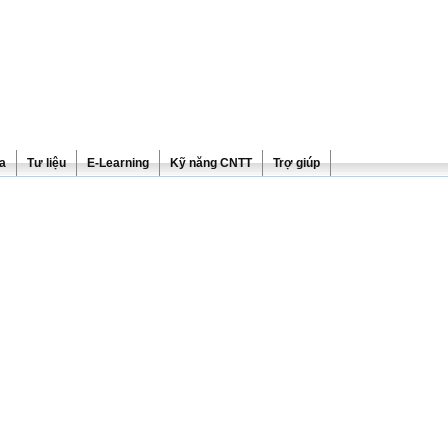
ra
Tư liệu
E-Learning
Kỹ năng CNTT
Trợ giúp