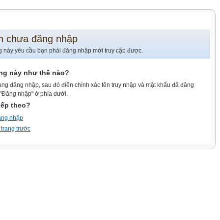
n chưa đăng nhập
g này yêu cầu bạn phải đăng nhập mới truy cập được.
ang này như thế nào?
ang đăng nhập, sau đó điền chính xác tên truy nhập và mật khẩu đã đăng
 "Đăng nhập" ở phía dưới.
iếp theo?
ăng nhập
 trang trước