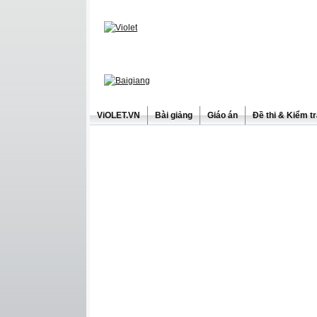
ViOLET.VN
Bài giảng
Giáo án
Đề thi & Kiểm t