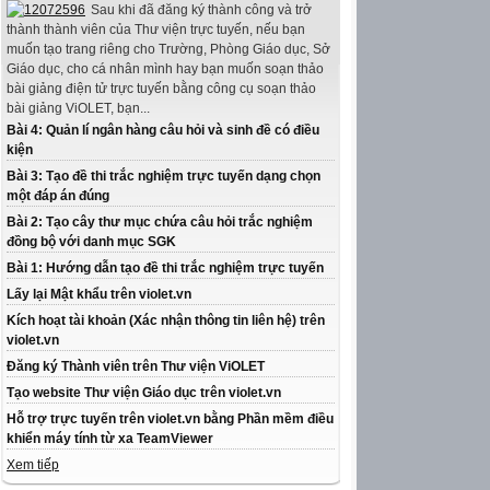
Sau khi đã đăng ký thành công và trở
thành thành viên của Thư viện trực tuyến, nếu bạn
muốn tạo trang riêng cho Trường, Phòng Giáo dục, Sở
Giáo dục, cho cá nhân mình hay bạn muốn soạn thảo
bài giảng điện tử trực tuyến bằng công cụ soạn thảo
bài giảng ViOLET, bạn...
Bài 4: Quản lí ngân hàng câu hỏi và sinh đề có điều
kiện
Bài 3: Tạo đề thi trắc nghiệm trực tuyến dạng chọn
một đáp án đúng
Bài 2: Tạo cây thư mục chứa câu hỏi trắc nghiệm
đồng bộ với danh mục SGK
Bài 1: Hướng dẫn tạo đề thi trắc nghiệm trực tuyến
Lấy lại Mật khẩu trên violet.vn
Kích hoạt tài khoản (Xác nhận thông tin liên hệ) trên
violet.vn
Đăng ký Thành viên trên Thư viện ViOLET
Tạo website Thư viện Giáo dục trên violet.vn
Hỗ trợ trực tuyến trên violet.vn bằng Phần mềm điều
khiển máy tính từ xa TeamViewer
Xem tiếp