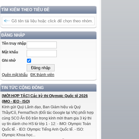
TÌM KIẾM THEO TIÊU ĐỀ
ĐĂNG NHẬP
Tên truy nhập
Mật khẩu
Ghi nhớ
Quên mật khẩu
ĐK thành viên
TIN TỨC CỘNG ĐỒNG
[MỜI HỢP TÁC] Các kỳ thi Olympic Quốc tế 2026
(IMO - IEO - ISO)
Kính gửi Quý Lãnh đạo, Ban Giám hiệu và Quý
Thầy/Cô, FermatTech (Đối tác Google tại VN) phối hợp
cùng SCO Ấn Độ trân trọng kính mời tham gia 3 kỳ thi
uy tín dành cho HS từ lớp 1 - 12: - IMO: Olympic Toán
Quốc tế. - IEO: Olympic Tiếng Anh Quốc tế. - ISO:
Olympic Khoa học...