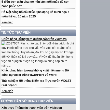
5 điều đơn giản cha mẹ nên làm mỗi ngày để con
hạnh phúc hơn
Hà Nội công bố cấu trúc định dạng đề minh họa 7
môn thi lớp 10 năm 2025
Xem tiếp
TIN TỨC THƯ VIỆN
Chức năng Dừng xem quảng cáo trên violet.vn
Kính chào các thầy, cô! Hiện tại, kinh phí
duy trì hệ thống dựa chủ yếu vào việc đặt quảng cáo
trên hệ thống. Tuy nhiên, đôi khi có gây một số trở ngại
đối với thầy, cô khi truy cập. Vì vậy, để thuận tiện trong
việc sử dụng thư viện hệ thống đã cung cấp chức
năng...
Khắc phục hiện tượng không xuất hiện menu Bộ
công cụ Violet trên PowerPoint và Word
Thử nghiệm Hệ thống Kiểm tra Trực tuyến ViOLET
Giai đoạn 1
Xem tiếp
HƯỚNG DẪN SỬ DỤNG THƯ VIỆN
Xác thực Thông tin thành viên trên violet.vn