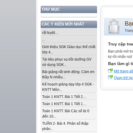
THƯ MỤC
Bạ
CÁC Ý KIẾN MỚI NHẤT
Tran
rất tuyệt...
...
Truy cập tr
Giới thiệu SGK Giáo dục thể chất
Bạn phải mở tr
lớp 4...
ký rồi nhấn nút
Tài liệu phục vụ bồi dưỡng GV
Bạn làm gì t
sử dụng SGK...
Mở trang đ
Bài giảng rất sinh động. Cảm ơn
thầy N nhiều...
Quay trở lại
Kế hoạch giảng dạy lớp 4 SGK -
KNTT Môn...
Toán 1 KNTT. Bài 1 Tiết 2....
Toán 1 KNTT. Bài 1 Tiết 1....
Toán 1 KNTT. Bài Các số từ 0
đến 10...
TUẦN 2- Bài 4. Phân số thập
phân...