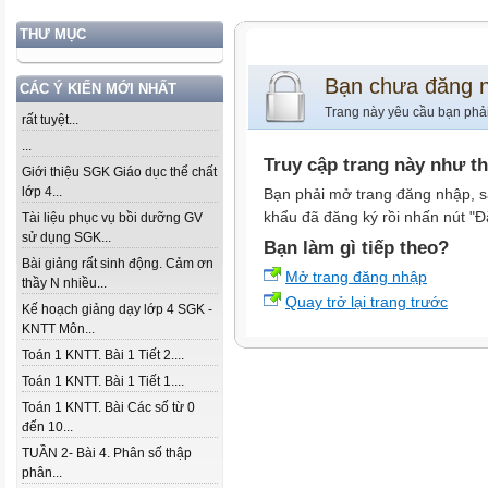
THƯ MỤC
Bạn chưa đăng 
CÁC Ý KIẾN MỚI NHẤT
Trang này yêu cầu bạn phả
rất tuyệt...
...
Truy cập trang này như t
Giới thiệu SGK Giáo dục thể chất
lớp 4...
Bạn phải mở trang đăng nhập, s
khẩu đã đăng ký rồi nhấn nút "Đ
Tài liệu phục vụ bồi dưỡng GV
sử dụng SGK...
Bạn làm gì tiếp theo?
Bài giảng rất sinh động. Cảm ơn
Mở trang đăng nhập
thầy N nhiều...
Quay trở lại trang trước
Kế hoạch giảng dạy lớp 4 SGK -
KNTT Môn...
Toán 1 KNTT. Bài 1 Tiết 2....
Toán 1 KNTT. Bài 1 Tiết 1....
Toán 1 KNTT. Bài Các số từ 0
đến 10...
TUẦN 2- Bài 4. Phân số thập
phân...