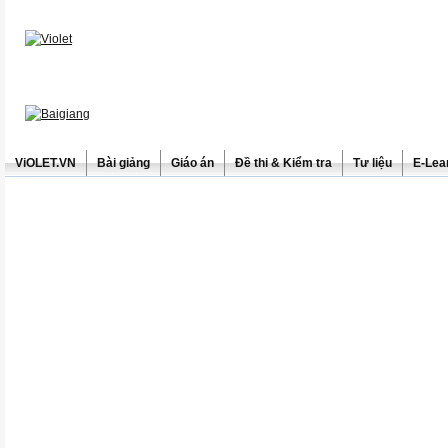
ViOLET.VN
Bài giảng
Giáo án
Đề thi & Kiểm tra
Tư liệu
E-Lea