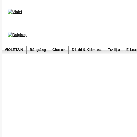
ViOLET.VN
Bài giảng
Giáo án
Đề thi & Kiểm tra
Tư liệu
E-Lea