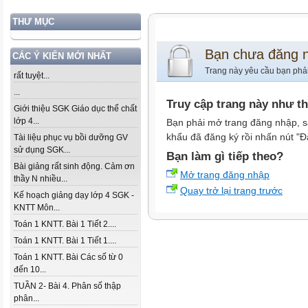
THƯ MỤC
Bạn chưa đăng 
CÁC Ý KIẾN MỚI NHẤT
Trang này yêu cầu bạn phả
rất tuyệt...
...
Truy cập trang này như t
Giới thiệu SGK Giáo dục thể chất
lớp 4...
Bạn phải mở trang đăng nhập, s
khẩu đã đăng ký rồi nhấn nút "Đ
Tài liệu phục vụ bồi dưỡng GV
sử dụng SGK...
Bạn làm gì tiếp theo?
Bài giảng rất sinh động. Cảm ơn
Mở trang đăng nhập
thầy N nhiều...
Quay trở lại trang trước
Kế hoạch giảng dạy lớp 4 SGK -
KNTT Môn...
Toán 1 KNTT. Bài 1 Tiết 2....
Toán 1 KNTT. Bài 1 Tiết 1....
Toán 1 KNTT. Bài Các số từ 0
đến 10...
TUẦN 2- Bài 4. Phân số thập
phân...