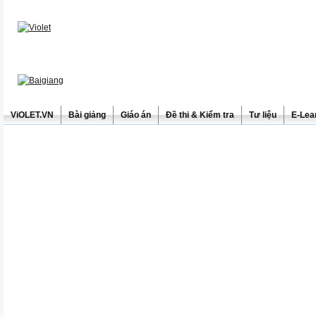
ViOLET.VN
Bài giảng
Giáo án
Đề thi & Kiểm tra
Tư liệu
E-Lea