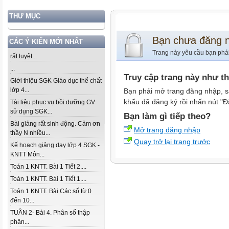
THƯ MỤC
Bạn chưa đăng 
CÁC Ý KIẾN MỚI NHẤT
Trang này yêu cầu bạn phả
rất tuyệt...
...
Truy cập trang này như t
Giới thiệu SGK Giáo dục thể chất
lớp 4...
Bạn phải mở trang đăng nhập, s
khẩu đã đăng ký rồi nhấn nút "Đ
Tài liệu phục vụ bồi dưỡng GV
sử dụng SGK...
Bạn làm gì tiếp theo?
Bài giảng rất sinh động. Cảm ơn
Mở trang đăng nhập
thầy N nhiều...
Quay trở lại trang trước
Kế hoạch giảng dạy lớp 4 SGK -
KNTT Môn...
Toán 1 KNTT. Bài 1 Tiết 2....
Toán 1 KNTT. Bài 1 Tiết 1....
Toán 1 KNTT. Bài Các số từ 0
đến 10...
TUẦN 2- Bài 4. Phân số thập
phân...