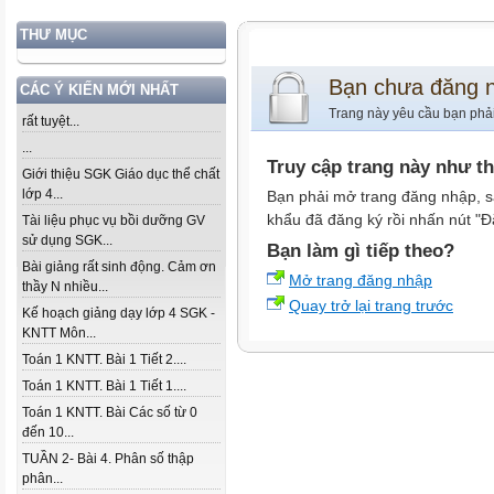
THƯ MỤC
Bạn chưa đăng 
CÁC Ý KIẾN MỚI NHẤT
Trang này yêu cầu bạn phả
rất tuyệt...
...
Truy cập trang này như t
Giới thiệu SGK Giáo dục thể chất
lớp 4...
Bạn phải mở trang đăng nhập, s
khẩu đã đăng ký rồi nhấn nút "Đ
Tài liệu phục vụ bồi dưỡng GV
sử dụng SGK...
Bạn làm gì tiếp theo?
Bài giảng rất sinh động. Cảm ơn
Mở trang đăng nhập
thầy N nhiều...
Quay trở lại trang trước
Kế hoạch giảng dạy lớp 4 SGK -
KNTT Môn...
Toán 1 KNTT. Bài 1 Tiết 2....
Toán 1 KNTT. Bài 1 Tiết 1....
Toán 1 KNTT. Bài Các số từ 0
đến 10...
TUẦN 2- Bài 4. Phân số thập
phân...