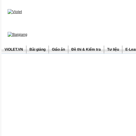
ViOLET.VN
Bài giảng
Giáo án
Đề thi & Kiểm tra
Tư liệu
E-Lea