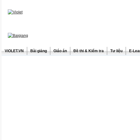
ViOLET.VN
Bài giảng
Giáo án
Đề thi & Kiểm tra
Tư liệu
E-Lea