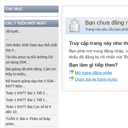
THƯ MỤC
Bạn chưa đăng 
CÁC Ý KIẾN MỚI NHẤT
Trang này yêu cầu bạn phả
rất tuyệt...
...
Truy cập trang này như t
Giới thiệu SGK Giáo dục thể chất
lớp 4...
Bạn phải mở trang đăng nhập, s
khẩu đã đăng ký rồi nhấn nút "Đ
Tài liệu phục vụ bồi dưỡng GV
sử dụng SGK...
Bạn làm gì tiếp theo?
Bài giảng rất sinh động. Cảm ơn
Mở trang đăng nhập
thầy N nhiều...
Quay trở lại trang trước
Kế hoạch giảng dạy lớp 4 SGK -
KNTT Môn...
Toán 1 KNTT. Bài 1 Tiết 2....
Toán 1 KNTT. Bài 1 Tiết 1....
Toán 1 KNTT. Bài Các số từ 0
đến 10...
TUẦN 2- Bài 4. Phân số thập
phân...