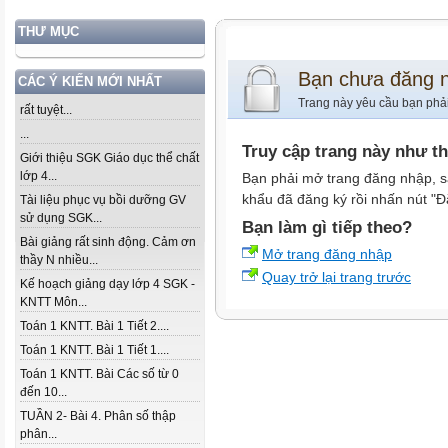
THƯ MỤC
Bạn chưa đăng 
CÁC Ý KIẾN MỚI NHẤT
Trang này yêu cầu bạn phả
rất tuyệt...
...
Truy cập trang này như t
Giới thiệu SGK Giáo dục thể chất
lớp 4...
Bạn phải mở trang đăng nhập, s
khẩu đã đăng ký rồi nhấn nút "Đ
Tài liệu phục vụ bồi dưỡng GV
sử dụng SGK...
Bạn làm gì tiếp theo?
Bài giảng rất sinh động. Cảm ơn
Mở trang đăng nhập
thầy N nhiều...
Quay trở lại trang trước
Kế hoạch giảng dạy lớp 4 SGK -
KNTT Môn...
Toán 1 KNTT. Bài 1 Tiết 2....
Toán 1 KNTT. Bài 1 Tiết 1....
Toán 1 KNTT. Bài Các số từ 0
đến 10...
TUẦN 2- Bài 4. Phân số thập
phân...