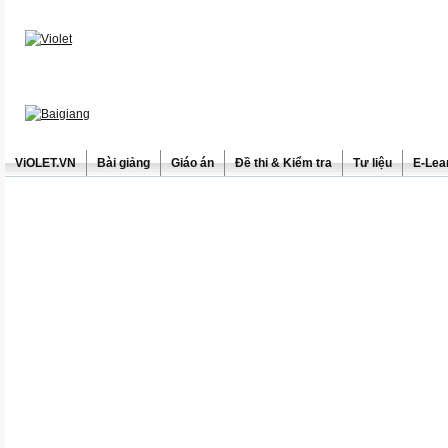
ViOLET.VN
Bài giảng
Giáo án
Đề thi & Kiểm tra
Tư liệu
E-Lea