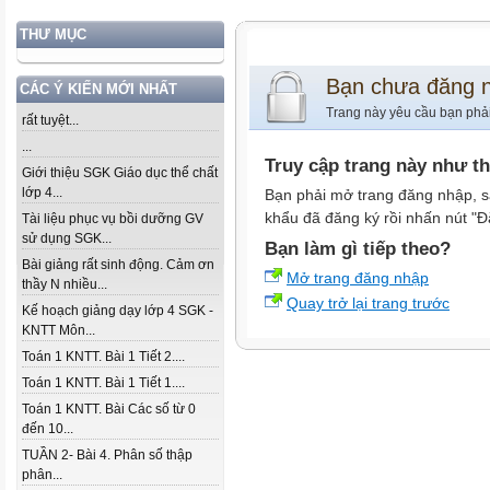
THƯ MỤC
Bạn chưa đăng 
CÁC Ý KIẾN MỚI NHẤT
Trang này yêu cầu bạn phả
rất tuyệt...
...
Truy cập trang này như t
Giới thiệu SGK Giáo dục thể chất
lớp 4...
Bạn phải mở trang đăng nhập, s
khẩu đã đăng ký rồi nhấn nút "Đ
Tài liệu phục vụ bồi dưỡng GV
sử dụng SGK...
Bạn làm gì tiếp theo?
Bài giảng rất sinh động. Cảm ơn
Mở trang đăng nhập
thầy N nhiều...
Quay trở lại trang trước
Kế hoạch giảng dạy lớp 4 SGK -
KNTT Môn...
Toán 1 KNTT. Bài 1 Tiết 2....
Toán 1 KNTT. Bài 1 Tiết 1....
Toán 1 KNTT. Bài Các số từ 0
đến 10...
TUẦN 2- Bài 4. Phân số thập
phân...