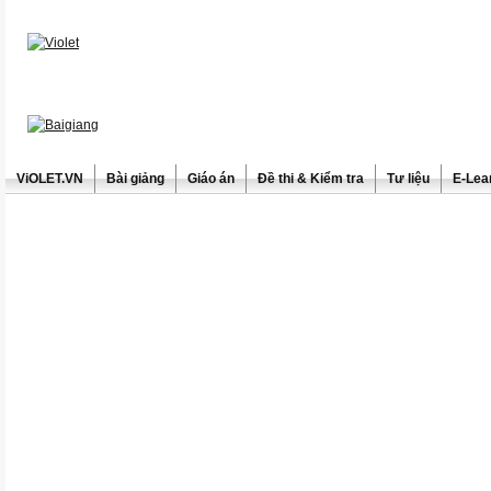
ViOLET.VN
Bài giảng
Giáo án
Đề thi & Kiểm tra
Tư liệu
E-Lea