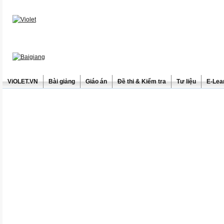
ViOLET.VN
Bài giảng
Giáo án
Đề thi & Kiểm tra
Tư liệu
E-Lea