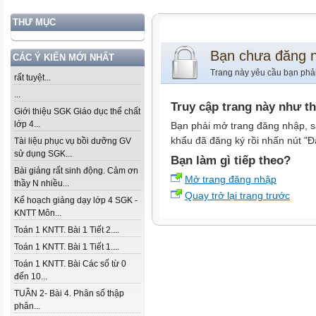
THƯ MỤC
Bạn chưa đăng 
CÁC Ý KIẾN MỚI NHẤT
Trang này yêu cầu bạn phả
rất tuyệt...
...
Truy cập trang này như t
Giới thiệu SGK Giáo dục thể chất
lớp 4...
Bạn phải mở trang đăng nhập, s
khẩu đã đăng ký rồi nhấn nút "Đ
Tài liệu phục vụ bồi dưỡng GV
sử dụng SGK...
Bạn làm gì tiếp theo?
Bài giảng rất sinh động. Cảm ơn
Mở trang đăng nhập
thầy N nhiều...
Quay trở lại trang trước
Kế hoạch giảng dạy lớp 4 SGK -
KNTT Môn...
Toán 1 KNTT. Bài 1 Tiết 2....
Toán 1 KNTT. Bài 1 Tiết 1....
Toán 1 KNTT. Bài Các số từ 0
đến 10...
TUẦN 2- Bài 4. Phân số thập
phân...