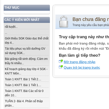
THƯ MỤC
Bạn chưa đăng 
CÁC Ý KIẾN MỚI NHẤT
Trang này yêu cầu bạn phả
rất tuyệt...
...
Truy cập trang này như t
Giới thiệu SGK Giáo dục thể chất
lớp 4...
Bạn phải mở trang đăng nhập, s
khẩu đã đăng ký rồi nhấn nút "Đ
Tài liệu phục vụ bồi dưỡng GV
sử dụng SGK...
Bạn làm gì tiếp theo?
Bài giảng rất sinh động. Cảm ơn
Mở trang đăng nhập
thầy N nhiều...
Quay trở lại trang trước
Kế hoạch giảng dạy lớp 4 SGK -
KNTT Môn...
Toán 1 KNTT. Bài 1 Tiết 2....
Toán 1 KNTT. Bài 1 Tiết 1....
Toán 1 KNTT. Bài Các số từ 0
đến 10...
TUẦN 2- Bài 4. Phân số thập
phân...