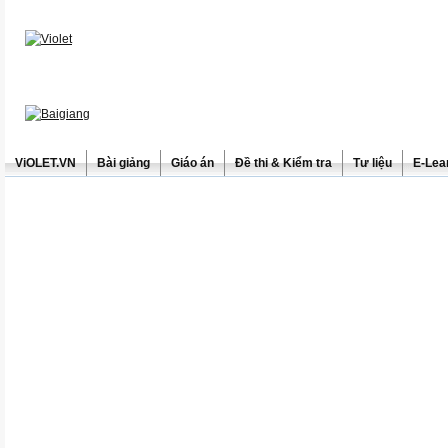
ViOLET.VN
Bài giảng
Giáo án
Đề thi & Kiểm tra
Tư liệu
E-Lea