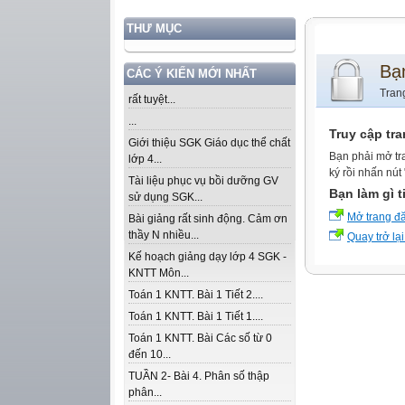
THƯ MỤC
Bạ
CÁC Ý KIẾN MỚI NHẤT
Tran
rất tuyệt...
...
Truy cập tr
Giới thiệu SGK Giáo dục thể chất
Bạn phải mở tr
lớp 4...
ký rồi nhấn nút
Tài liệu phục vụ bồi dưỡng GV
Bạn làm gì t
sử dụng SGK...
Mở trang đ
Bài giảng rất sinh động. Cảm ơn
thầy N nhiều...
Quay trở lại
Kế hoạch giảng dạy lớp 4 SGK -
KNTT Môn...
Toán 1 KNTT. Bài 1 Tiết 2....
Toán 1 KNTT. Bài 1 Tiết 1....
Toán 1 KNTT. Bài Các số từ 0
đến 10...
TUẦN 2- Bài 4. Phân số thập
phân...