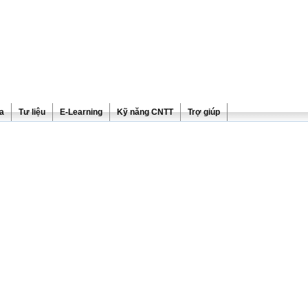
ra
Tư liệu
E-Learning
Kỹ năng CNTT
Trợ giúp