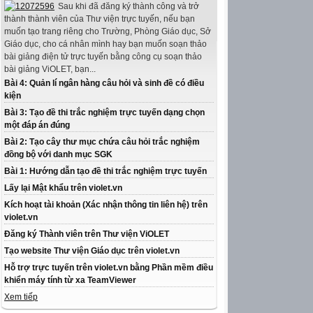
Sau khi đã đăng ký thành công và trở
thành thành viên của Thư viện trực tuyến, nếu bạn
muốn tạo trang riêng cho Trường, Phòng Giáo dục, Sở
Giáo dục, cho cá nhân mình hay bạn muốn soạn thảo
bài giảng điện tử trực tuyến bằng công cụ soạn thảo
bài giảng ViOLET, bạn...
Bài 4: Quản lí ngân hàng câu hỏi và sinh đề có điều
kiện
Bài 3: Tạo đề thi trắc nghiệm trực tuyến dạng chọn
một đáp án đúng
Bài 2: Tạo cây thư mục chứa câu hỏi trắc nghiệm
đồng bộ với danh mục SGK
Bài 1: Hướng dẫn tạo đề thi trắc nghiệm trực tuyến
Lấy lại Mật khẩu trên violet.vn
Kích hoạt tài khoản (Xác nhận thông tin liên hệ) trên
violet.vn
Đăng ký Thành viên trên Thư viện ViOLET
Tạo website Thư viện Giáo dục trên violet.vn
Hỗ trợ trực tuyến trên violet.vn bằng Phần mềm điều
khiển máy tính từ xa TeamViewer
Xem tiếp