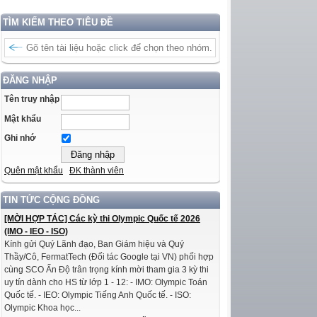
TÌM KIẾM THEO TIÊU ĐỀ
ĐĂNG NHẬP
Tên truy nhập
Mật khẩu
Ghi nhớ
Quên mật khẩu
ĐK thành viên
TIN TỨC CỘNG ĐỒNG
[MỜI HỢP TÁC] Các kỳ thi Olympic Quốc tế 2026
(IMO - IEO - ISO)
Kính gửi Quý Lãnh đạo, Ban Giám hiệu và Quý
Thầy/Cô, FermatTech (Đối tác Google tại VN) phối hợp
cùng SCO Ấn Độ trân trọng kính mời tham gia 3 kỳ thi
uy tín dành cho HS từ lớp 1 - 12: - IMO: Olympic Toán
Quốc tế. - IEO: Olympic Tiếng Anh Quốc tế. - ISO:
Olympic Khoa học...