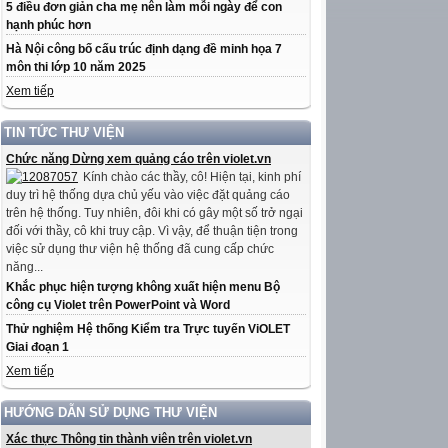
5 điều đơn giản cha mẹ nên làm mỗi ngày để con
hạnh phúc hơn
Hà Nội công bố cấu trúc định dạng đề minh họa 7
môn thi lớp 10 năm 2025
Xem tiếp
TIN TỨC THƯ VIỆN
Chức năng Dừng xem quảng cáo trên violet.vn
Kính chào các thầy, cô! Hiện tại, kinh phí
duy trì hệ thống dựa chủ yếu vào việc đặt quảng cáo
trên hệ thống. Tuy nhiên, đôi khi có gây một số trở ngại
đối với thầy, cô khi truy cập. Vì vậy, để thuận tiện trong
việc sử dụng thư viện hệ thống đã cung cấp chức
năng...
Khắc phục hiện tượng không xuất hiện menu Bộ
công cụ Violet trên PowerPoint và Word
Thử nghiệm Hệ thống Kiểm tra Trực tuyến ViOLET
Giai đoạn 1
Xem tiếp
HƯỚNG DẪN SỬ DỤNG THƯ VIỆN
Xác thực Thông tin thành viên trên violet.vn