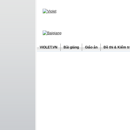
ViOLET.VN
Bài giảng
Giáo án
Đề thi & Kiểm t