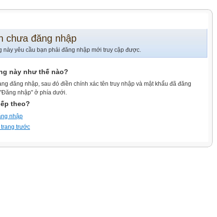
n chưa đăng nhập
g này yêu cầu bạn phải đăng nhập mới truy cập được.
ang này như thế nào?
ang đăng nhập, sau đó điền chính xác tên truy nhập và mật khẩu đã đăng
 "Đăng nhập" ở phía dưới.
iếp theo?
ăng nhập
 trang trước