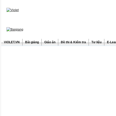
ViOLET.VN
Bài giảng
Giáo án
Đề thi & Kiểm tra
Tư liệu
E-Lea