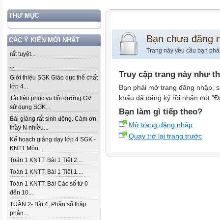
THƯ MỤC
Bạn chưa đăng 
CÁC Ý KIẾN MỚI NHẤT
Trang này yêu cầu bạn phả
rất tuyệt...
...
Truy cập trang này như t
Giới thiệu SGK Giáo dục thể chất
lớp 4...
Bạn phải mở trang đăng nhập, s
khẩu đã đăng ký rồi nhấn nút "Đ
Tài liệu phục vụ bồi dưỡng GV
sử dụng SGK...
Bạn làm gì tiếp theo?
Bài giảng rất sinh động. Cảm ơn
Mở trang đăng nhập
thầy N nhiều...
Quay trở lại trang trước
Kế hoạch giảng dạy lớp 4 SGK -
KNTT Môn...
Toán 1 KNTT. Bài 1 Tiết 2....
Toán 1 KNTT. Bài 1 Tiết 1....
Toán 1 KNTT. Bài Các số từ 0
đến 10...
TUẦN 2- Bài 4. Phân số thập
phân...