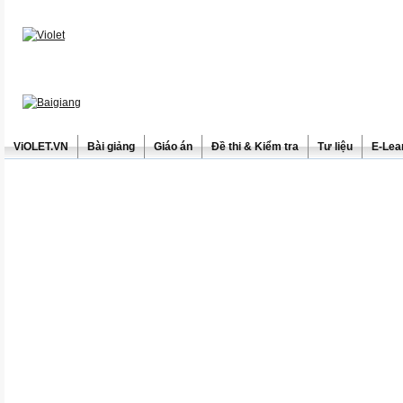
ViOLET.VN
Bài giảng
Giáo án
Đề thi & Kiểm tra
Tư liệu
E-Lea