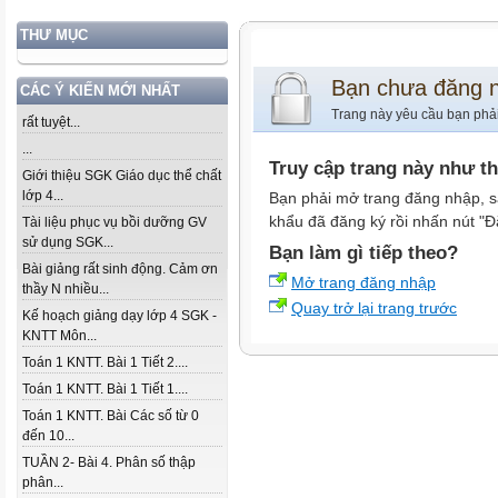
THƯ MỤC
Bạn chưa đăng 
CÁC Ý KIẾN MỚI NHẤT
Trang này yêu cầu bạn phả
rất tuyệt...
...
Truy cập trang này như t
Giới thiệu SGK Giáo dục thể chất
lớp 4...
Bạn phải mở trang đăng nhập, s
khẩu đã đăng ký rồi nhấn nút "Đ
Tài liệu phục vụ bồi dưỡng GV
sử dụng SGK...
Bạn làm gì tiếp theo?
Bài giảng rất sinh động. Cảm ơn
Mở trang đăng nhập
thầy N nhiều...
Quay trở lại trang trước
Kế hoạch giảng dạy lớp 4 SGK -
KNTT Môn...
Toán 1 KNTT. Bài 1 Tiết 2....
Toán 1 KNTT. Bài 1 Tiết 1....
Toán 1 KNTT. Bài Các số từ 0
đến 10...
TUẦN 2- Bài 4. Phân số thập
phân...