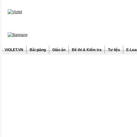
ViOLET.VN
Bài giảng
Giáo án
Đề thi & Kiểm tra
Tư liệu
E-Lea