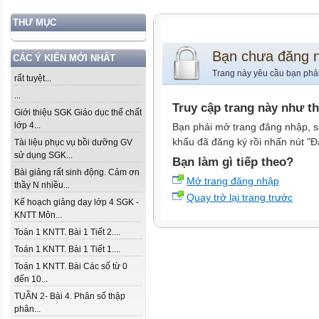
THƯ MỤC
Bạn chưa đăng 
CÁC Ý KIẾN MỚI NHẤT
Trang này yêu cầu bạn phả
rất tuyệt...
...
Truy cập trang này như t
Giới thiệu SGK Giáo dục thể chất
lớp 4...
Bạn phải mở trang đăng nhập, s
khẩu đã đăng ký rồi nhấn nút "Đ
Tài liệu phục vụ bồi dưỡng GV
sử dụng SGK...
Bạn làm gì tiếp theo?
Bài giảng rất sinh động. Cảm ơn
Mở trang đăng nhập
thầy N nhiều...
Quay trở lại trang trước
Kế hoạch giảng dạy lớp 4 SGK -
KNTT Môn...
Toán 1 KNTT. Bài 1 Tiết 2....
Toán 1 KNTT. Bài 1 Tiết 1....
Toán 1 KNTT. Bài Các số từ 0
đến 10...
TUẦN 2- Bài 4. Phân số thập
phân...